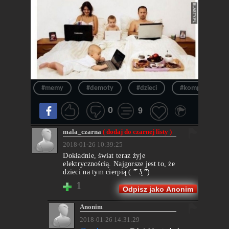
#memy
#demoty
#dzieci
#komputery
0
9
mala_czarna
( dodaj do czarnej listy )
2018-01-26 10:39:25
Dokładnie, świat teraz żyje
elektrycznością. Najgorsze jest to, że
dzieci na tym cierpią ( ͡° ʖ̯ ͡°)
1
Odpisz jako Anonim
Anonim
2018-01-26 14:31:29