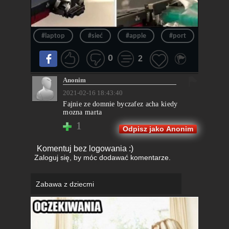
#laptop
#sieć
#apple
#port
#lapt
0
2
Anonim
2021-02-16 18:43:40
Fajnie ze domnie byczafez acha kiedy
mozna marta
1
Odpisz jako Anonim
Komentuj bez logowania :)
Zaloguj się
, by móc dodawać komentarze.
Zabawa z dziecmi