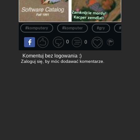
#komputery
#komputer
#gry
#informaty
0
0
Komentuj bez logowania :)
Zaloguj się
, by móc dodawać komentarze.