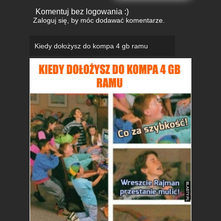
@mala_czarna
poprawić nie
Komentuj bez logowania :)
przyczepić ;)
Zaloguj się
, by móc dodawać komentarze.
1
Odpisz jako Anonim
mala_czarna
( dodaj do czarnej
Kiedy dołożysz do kompa 4 gb ramu
listy )
2018-01-29 09:03:23
@szalonaaa
może i racja ( ͡º ͜ʖ͡º)
1
Odpisz jako Anonim
Komentuj bez logowania :)
Zaloguj się
, by móc dodawać komentarze.