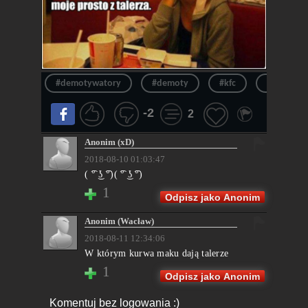
#demotywatory
#demoty
#kfc
#frytki
-2
2
Anonim (xD)
2018-08-10 01:03:47
( ͡° ͜ʖ ͡°)( ͡° ͜ʖ ͡°)
1
Odpisz jako Anonim
Anonim (Wacław)
2018-08-11 12:34:06
W którym kurwa maku dają talerze
1
Odpisz jako Anonim
Komentuj bez logowania :)