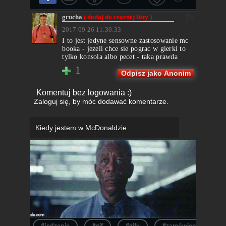
grucha
( dodaj do czarnej listy )
2017-09-26 11:30:33
I to jest jedyne sensowne zastosowanie mc
booka - jezeli chce sie pograc w gierki to
tylko konsola albo pecet - taka prawda
1
Odpisz jako Anonim
Komentuj bez logowania :)
Zaloguj się
, by móc dodawać komentarze.
Kiedy jestem w McDonaldzie