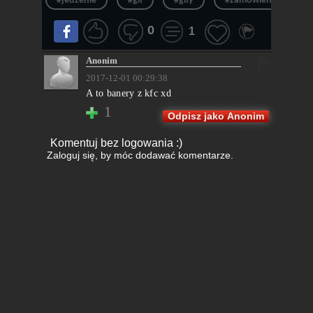
#jedzenie
#gif
#gify
#zamówienie
0
1
Anonim
2017-12-01 00:29:38
A to banery z kfc xd
1
Odpisz jako Anonim
Komentuj bez logowania :)
Zaloguj się
, by móc dodawać komentarze.