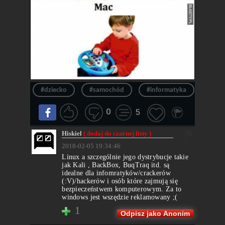
#dziecko
#samochód
#informatyka
#it
0
5
Hiskiel
( dodaj do czarnej listy )
2018-02-05 19:34:46
Linux a szczególnie jego dystrybucje takie
jak Kali , BackBox, BuqTraq itd. są
idealne dla infomratyków/crackerów
(:V)/hackerów i osób które zajmują się
bezpieczeństwem komputerowym. Za to
windows jest wszędzie reklamowany ;(
1
Odpisz jako Anonim