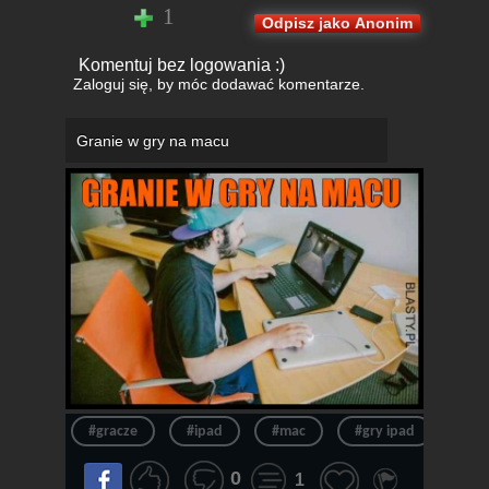
1
Odpisz jako Anonim
Komentuj bez logowania :)
Zaloguj się
, by móc dodawać komentarze.
Granie w gry na macu
#gracze
#ipad
#mac
#gry ipad
#gr
0
1