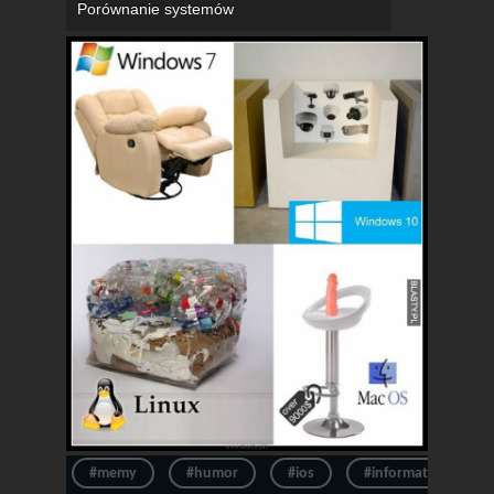
Porównanie systemów
#memy
#humor
#ios
#informatyka