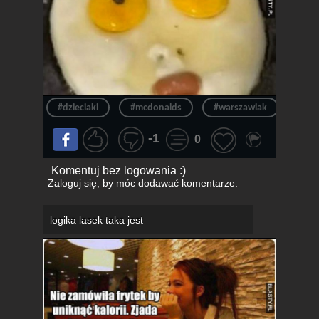
#dzieciaki
#mcdonalds
#warszawiak
#wa
-1
0
Komentuj bez logowania :)
Zaloguj się
, by móc dodawać komentarze.
logika lasek taka jest