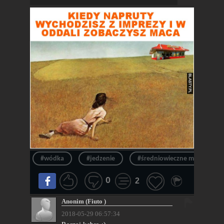
#wódka
#jedzenie
#średniowieczne memy
0
2
Anonim (Fiuto )
2018-05-29 06:57:34