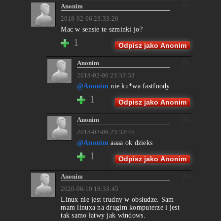
Anonim
2018-02-06 23:33:20
Mac w sensie te szminki jo?
1
Odpisz jako Anonim
Anonim
2018-02-06 23:33:33
@Anonim
nie ku*wa fastfoody
1
Odpisz jako Anonim
Anonim
2018-02-06 23:33:45
@Anonim
aaaa ok dzieks
1
Odpisz jako Anonim
Anonim
2020-06-10 18:33:45
Linux nie jest trudny w obsłudze. Sam
mam linuxa na drugim komputerze i jest
tak samo łatwy jak windows.