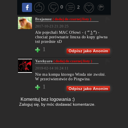
0
2
Brajanusz
( dodaj do czarnej listy )
2017-10-23 21:20:25
Ale pojechali MAC OSowi - ( ͡° ͜ʖ ͡°) -
chociaż porównanie linuxa do kupy gówna
też przednie xD
1
Odpisz jako Anonim
Yarekyaro
( dodaj do czarnej listy )
2019-02-14 16:24:11
Nie ma kompa ktorego Winda nie zwolni.
W przeciwienstwie do Pingwina.
1
Odpisz jako Anonim
Komentuj bez logowania :)
Zaloguj się
, by móc dodawać komentarze.