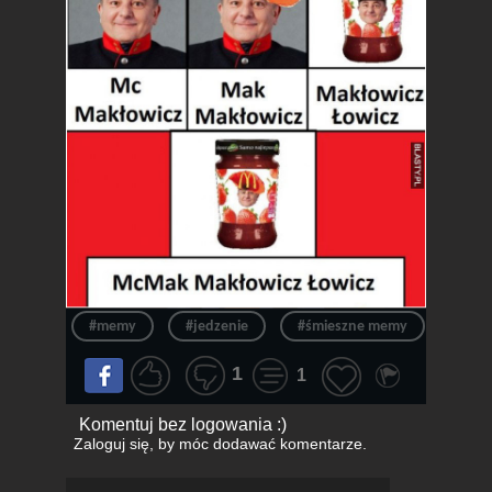
#memy
#jedzenie
#śmieszne memy
#śmie
1
1
Komentuj bez logowania :)
Zaloguj się
, by móc dodawać komentarze.