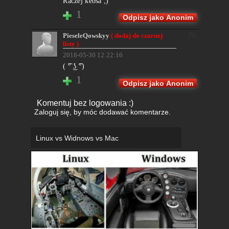
Raczej kebsa ;)
1
Odpisz jako Anonim
PieseleQowskyy
( dodaj do czarnej
listy )
2018-05-30 12:22:16
( ͡° ͜ʖ ͡°)
1
Odpisz jako Anonim
Komentuj bez logowania :)
Zaloguj się
, by móc dodawać komentarze.
Linux vs Widnows vs Mac