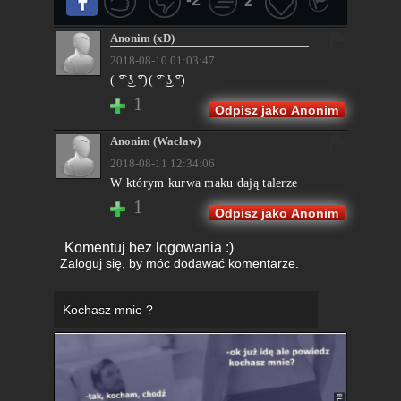
2
Anonim (xD)
2018-08-10 01:03:47
( ͡° ͜ʖ ͡°)( ͡° ͜ʖ ͡°)
1
Odpisz jako Anonim
Anonim (Wacław)
2018-08-11 12:34:06
W którym kurwa maku dają talerze
1
Odpisz jako Anonim
Komentuj bez logowania :)
Zaloguj się
, by móc dodawać komentarze.
Kochasz mnie ?