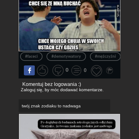
#faceci
#demotywatory
#mężczyźni
#lask
0
0
Komentuj bez logowania :)
Zaloguj się
, by móc dodawać komentarze.
twój znak zodiaku to nadwaga