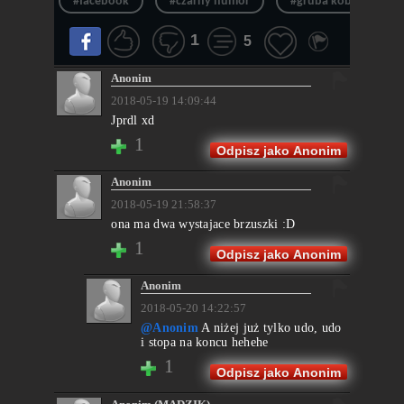
#facebook
#czarny humor
#gruba kobieta
1
5
Anonim
2018-05-19 14:09:44
Jprdl xd
1
Odpisz jako Anonim
Anonim
2018-05-19 21:58:37
ona ma dwa wystajace brzuszki :D
1
Odpisz jako Anonim
Anonim
2018-05-20 14:22:57
@Anonim
A niżej już tylko udo, udo
i stopa na koncu hehehe
1
Odpisz jako Anonim