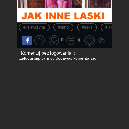
#dziewczyna
#okno
#laska
#laski
0
0
Komentuj bez logowania :)
Zaloguj się
, by móc dodawać komentarze.