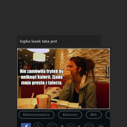
logika lasek taka jest
#demotywatory
#demoty
#kfc
#frytki
-2