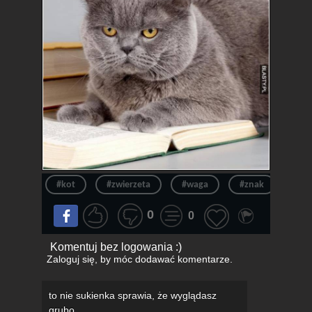
#kot
#zwierzeta
#waga
#znak
#na
0
0
Komentuj bez logowania :)
Zaloguj się
, by móc dodawać komentarze.
to nie sukienka sprawia, że wyglądasz
grubo