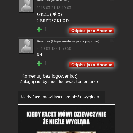
Anonim (MADZIK)
2018-05-21 13:19:05
JPRDL ( ಠ_ಠ)
2 BRZUSZKI XD
1
Odpisz jako Anonim
Anonim (Dupa mielone jajca pupowe)
2019-03-13 01:59:50
Xd
1
Odpisz jako Anonim
Komentuj bez logowania :)
Zaloguj się
, by móc dodawać komentarze.
Kiedy facet mówi lasce, że nieźle wygląda