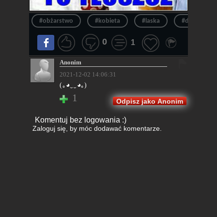
#obżarstwo
#kobieta
#laska
#dieta
0
1
Anonim
2021-12-02 14:06:31
(｡◕‿‿◕｡)
1
Odpisz jako Anonim
Komentuj bez logowania :)
Zaloguj się
, by móc dodawać komentarze.