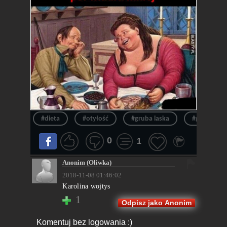
#dieta
#otyłość
#gruba laska
#gruba dzi
0
1
Anonim (Oliwka)
2018-11-08 01:46:02
Karolina wojtys
1
Odpisz jako Anonim
Komentuj bez logowania :)