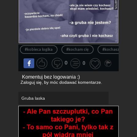
#kobieca logika
#kocham cię
#kochasz mnie
0
0
Komentuj bez logowania :)
Zaloguj się
, by móc dodawać komentarze.
Gruba laska