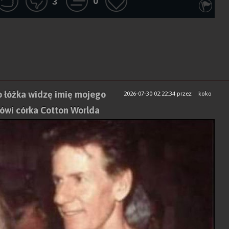
0
3
o łóżka widzę imię mojego
2026-07-30 02:22:34
przez
koko
mówi córka Cotton Worlda