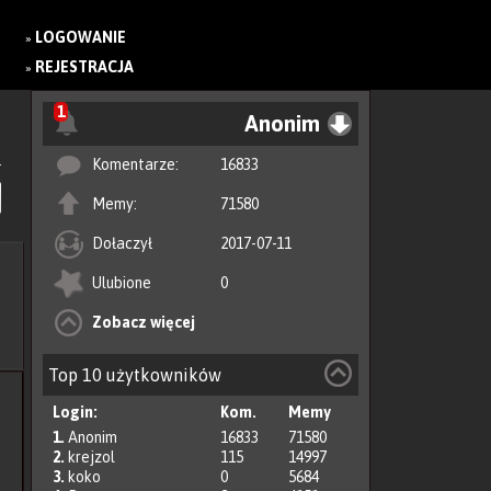
LOGOWANIE
»
REJESTRACJA
»
1
Anonim
Komentarze:
16833
Memy:
71580
Dołaczył
2017-07-11
Ulubione
0
Zobacz więcej
Top 10 użytkowników
Login:
Kom.
Memy
1.
Anonim
16833
71580
2.
krejzol
115
14997
3.
koko
0
5684