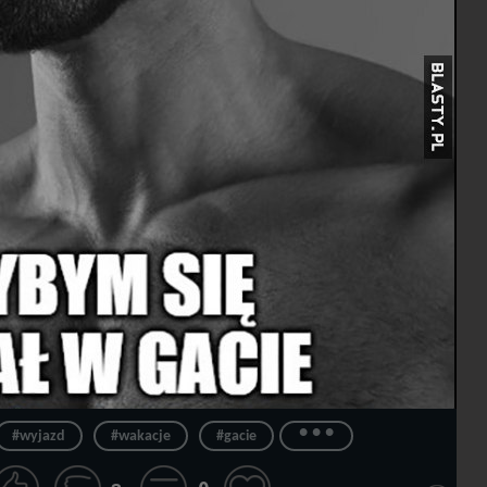
...
#wyjazd
#wakacje
#gacie