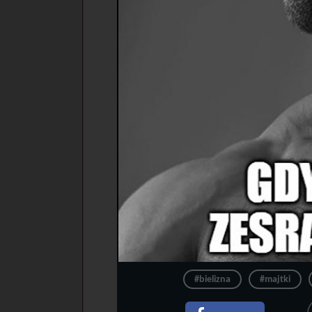
#bielizna
#majtki