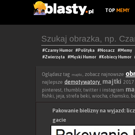
TOP
MEMY
#Czarny Humor
#Polityka
#Nosacz
#Memy
#Zwierzęta
#Męski Humor
#Kobiecy Humor
ob
Oglądasz tag
, zobacz najnowsze
majtki
majtki
demotywatory
najlepsze
2017 r
ma
pinterest, thumblr, twitter i instagram
fishki, jeja, strefa beki, wiocha, chamsko, 
Pakowanie bielizny na wyjazd: lic
gacie