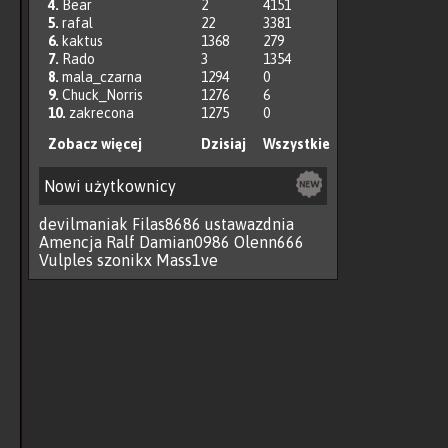
4.
Bear
2
4151
5.
rafal
22
3381
6.
kaktus
1368
279
7.
Rado
3
1354
8.
mala_czarna
1294
0
9.
Chuck_Norris
1276
6
10.
zakrecona
1275
0
Zobacz więcej
Dzisiaj
Wszystkie
Nowi użytkownicy
devilmaniak
Filas8686
ustawazdnia
Amencja
Ralf
Damian0986
Olenn666
Vulples
szonikx
Mass1ve