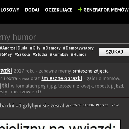
LOSOWY
DODAJ
OCZEKUJĄCE
GENERATOR MEMÓW
#Andrzej Duda
#Gify
#Demoty
#Demotywatory
#SMSy
#Szkoła
#Studia
#Komiksy
#Humor
razki
2017 roku - zabawne memy,
śmieszne zdjęcia
,
śmieszne obrazki
. i extra
oraz
- galerie memów,
humor
jtki
w formatach png i jpg. lepsze niż kwejk, repostuj, jbzd,
besty i mistrzowie xD
zba dni +1 gdybym się zesrał w
2026-08-03 03:07:39
przez
koko