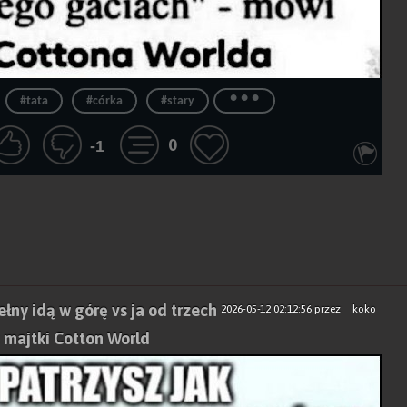
...
#tata
#córka
#stary
0
-1
łny idą w górę vs ja od trzech
2026-05-12 02:12:56
przez
koko
 majtki Cotton World