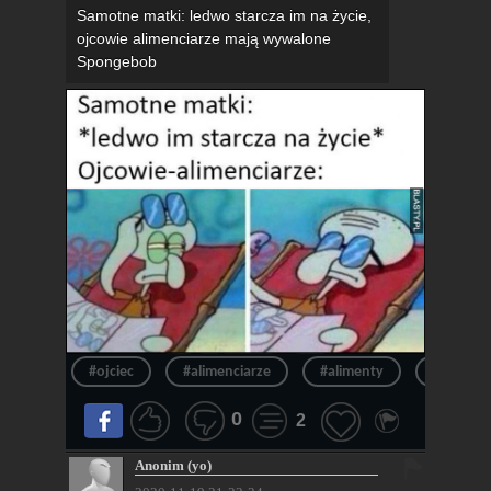
Samotne matki: ledwo starcza im na życie,
ojcowie alimenciarze mają wywalone
Spongebob
#ojciec
#alimenciarze
#alimenty
#matka
0
2
Anonim (yo)