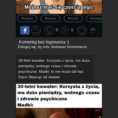
#matka
#anime
#matki
#manga
#
5
0
Komentuj bez logowania :)
Zaloguj się
, by móc dodawać komentarze.
30-letni kawaler: korzysta z życia, ma dużo
pieniędzy, wolnego czasu i zdrowie
psychiczne. Madki: to nie może tak być.
Dario Ślepnąć od świateł