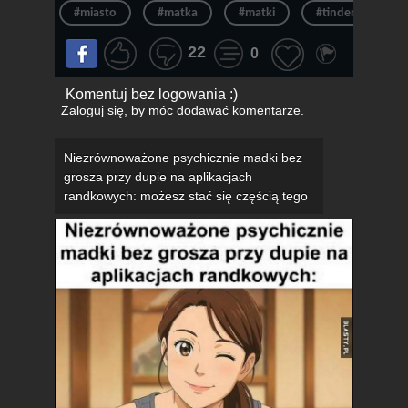
#miasto
#matka
#matki
#tinder
#
22
0
Komentuj bez logowania :)
Zaloguj się
, by móc dodawać komentarze.
Niezrównoważone psychicznie madki bez
grosza przy dupie na aplikacjach
randkowych: możesz stać się częścią tego