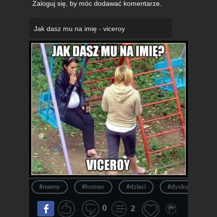
Zaloguj się
, by móc dodawać komentarze.
Jak dasz mu na imię - viceroy
#memy
#humor
#dzieci
#dyskusja
0
2