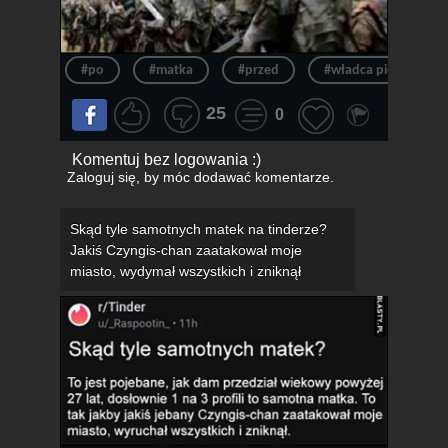
#po
#matka
#przed
#władca pierścieni
25
0
Komentuj bez logowania :)
Zaloguj się
, by móc dodawać komentarze.
Skąd tyle samotnych matek na tinderze?
Jakiś Czyngis-chan zaatakował moje
miasto, wydymał wszystkich i zniknął