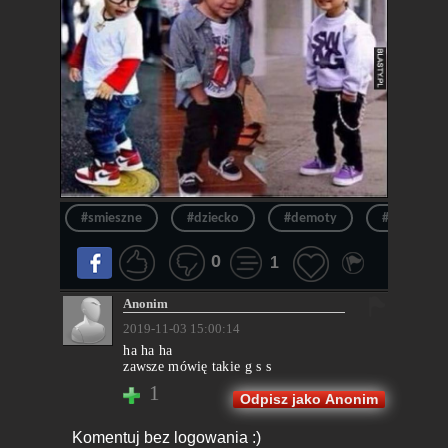
#smieszne
#dziecko
#demoty
#zabawne
0
1
Anonim
2019-11-03 15:00:14
ha ha ha
zawsze mówię takie g s s
1
Odpisz jako Anonim
Komentuj bez logowania :)