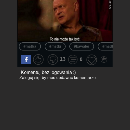
#matka
#matki
#kawaler
#madka
13
0
Komentuj bez logowania :)
Zaloguj się
, by móc dodawać komentarze.