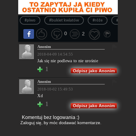
#piwo
#bukiet kwiatów
#róże
#kupiłaś m
0
2
Anonim
2018-04-09 14:54:55
Jak się nie podlewa to nie urośnie
1
Odpisz jako Anonim
Anonim
2018-10-02 15:49:53
Xd
1
Odpisz jako Anonim
Komentuj bez logowania :)
Zaloguj się
, by móc dodawać komentarze.