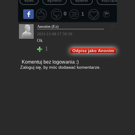
#pies
#gówno
#pieseł
#sprzątać
#
0
1
Anonim (Ez)
2021-11-08 17:50:50
Ok
1
Odpisz jako Anonim
Komentuj bez logowania :)
Zaloguj się
, by móc dodawać komentarze.