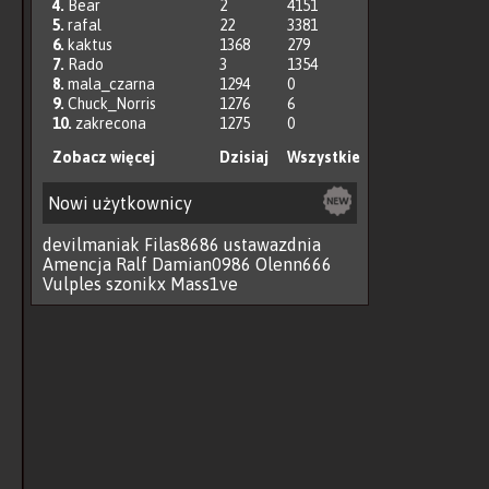
4.
Bear
2
4151
5.
rafal
22
3381
6.
kaktus
1368
279
7.
Rado
3
1354
8.
mala_czarna
1294
0
9.
Chuck_Norris
1276
6
10.
zakrecona
1275
0
Zobacz więcej
Dzisiaj
Wszystkie
Nowi użytkownicy
devilmaniak
Filas8686
ustawazdnia
Amencja
Ralf
Damian0986
Olenn666
Vulples
szonikx
Mass1ve