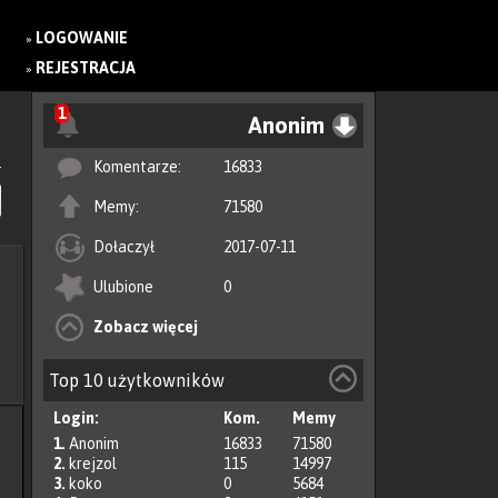
LOGOWANIE
»
REJESTRACJA
»
1
Anonim
Komentarze:
16833
Memy:
71580
Dołaczył
2017-07-11
Ulubione
0
Zobacz więcej
Top 10 użytkowników
Login:
Kom.
Memy
1.
Anonim
16833
71580
2.
krejzol
115
14997
3.
koko
0
5684