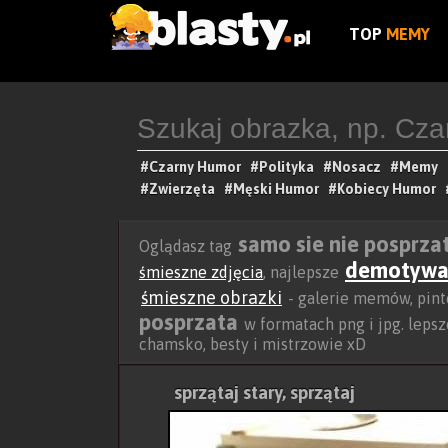
TOP
MEMY
#Czarny Humor
#Polityka
#Nosacz
#Memy
#Zwierzęta
#Męski Humor
#Kobiecy Humor
samo sie nie posprza
Oglądasz tag
demotywa
śmieszne zdjęcia
, najlepsze
śmieszne obrazki
- galerie memów, pinte
posprzata
w formatach png i jpg. lepsze 
chamsko, besty i mistrzowie xD
sprzątaj stary, sprzątaj