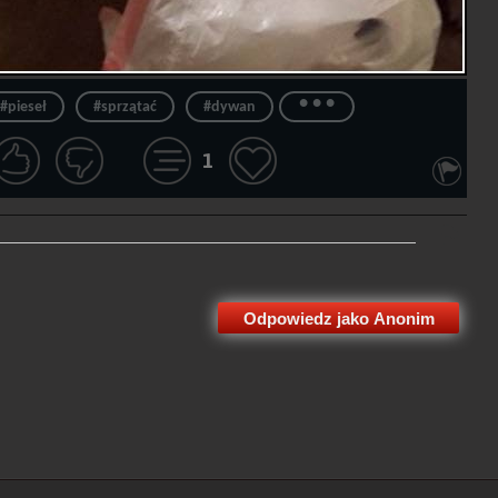
...
#pieseł
#sprzątać
#dywan
1
Odpowiedz jako Anonim