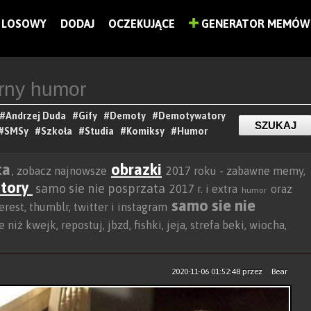
LOSOWY
DODAJ
OCZEKUJĄCE
GENERATOR MEMÓW
#Andrzej Duda
#Gify
#Demoty
#Demotywatory
#SMSy
#Szkoła
#Studia
#Komiksy
#Humor
ta
obrazki
, zobacz najnowsze
2017 roku - zabawne memy,
tory
samo sie nie posprzata
2017 r. i extra
oraz
humor
samo sie nie
rest, thumblr, twitter i instagram
niż kwejk, repostuj, jbzd, fishki, jeja, strefa beki, wiocha,
2020-11-06 01:52:48
przez
Bear