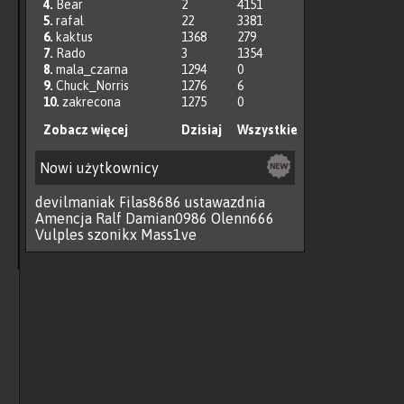
4.
Bear
2
4151
5.
rafal
22
3381
6.
kaktus
1368
279
7.
Rado
3
1354
8.
mala_czarna
1294
0
9.
Chuck_Norris
1276
6
10.
zakrecona
1275
0
Zobacz więcej
Dzisiaj
Wszystkie
Nowi użytkownicy
devilmaniak
Filas8686
ustawazdnia
Amencja
Ralf
Damian0986
Olenn666
Vulples
szonikx
Mass1ve