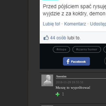
#stopa
#czarny humor
Anonim
2018-11-29 19:55:51
Muszę to wypróbować
1