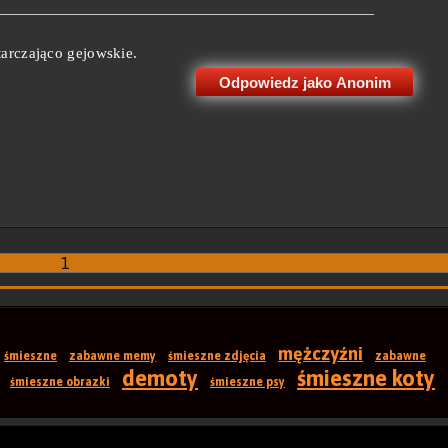
arczająco gejowskie.
Odpowiedz jako Anonim
1
mężczyźni
śmieszne
zabawne memy
śmieszne zdjęcia
zabawne
demoty
śmieszne koty
śmieszne obrazki
śmieszne psy