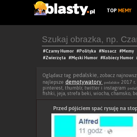
TOP
MEMY
#Czarny Humor
#Polityka
#Nosacz
#Memy
#Zwierzęta
#Męski Humor
#Kobiecy Humor
pedalskie
Oglądasz tag
, zobacz najnows
demotywatory
najlepsze
2017 r.
pedalskie
pinterest, thumblr, twitter i instagram
pedal
fishki, jeja, strefa beki, wiocha, chamsko, 
Przed pójściem spać rysuję na sto