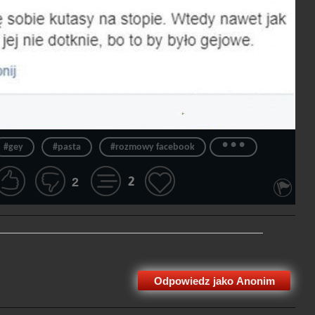
...
#gey
#pasta
#rozmowy facebook
2
2
Odpowiedz jako Anonim