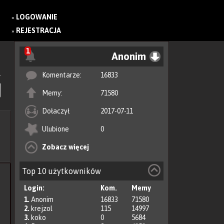
LOGOWANIE
»
REJESTRACJA
»
1
Anonim
Komentarze:
16833
Memy:
71580
Dołaczył
2017-07-11
Ulubione
0
Zobacz więcej
Top 10 użytkowników
Login:
Kom.
Memy
1.
Anonim
16833
71580
2.
krejzol
115
14997
3.
koko
0
5684