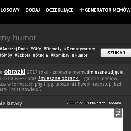
LOSOWY
DODAJ
OCZEKUJĄCE
GENERATOR MEMÓW
#Andrzej Duda
#Gify
#Demoty
#Demotywatory
#SMSy
#Szkoła
#Studia
#Komiksy
#Humor
obrazki
ze
2017 roku - zabawne memy,
śmieszne zdjęcia
,
śmieszne obrazki
 i extra
oraz
- galerie memów,
humor
w formatach png i jpg. lepsze niż kwejk, repostuj, jbzd,
skie
besty i mistrzowie xD
pie kutasy
2021-12-22 01:41:04
przez
Anonim