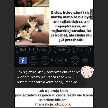
#kot
#ojciec
#koty
#mama
#związ
9
0
Jak się czuję kiedy powiedziałem kasjerce
w Żabce reszty nie trzeba (płaciłem
blikiem, transakcja odrzucona) Ronaldo