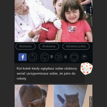
#dziecko
#reklama
#dziewczynka
#okula
9
0
Kot kotek kiedy oglądasz sobie ulubiony
serial i przypominasz sobie, że jutro do
roboty