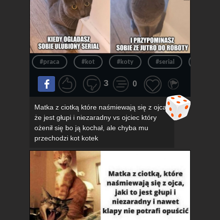
#praca
#kot
#koty
#serial
#kotek
3
0
Matka z ciotką które naśmiewają się z ojca,
że jest głupi i niezaradny vs ojciec który
ożenił się bo ją kochał, ale chyba mu
przechodzi kot kotek