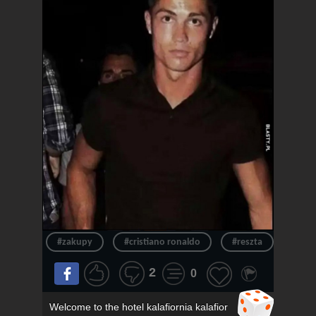
#zakupy
#cristiano ronaldo
#reszta
#ron
2
0
Welcome to the hotel kalafiornia kalafior