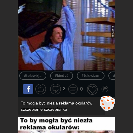
#telewizja
#kiedyś
#telewizor
#ból
2
0
To mogła być niezła reklama okularów
szczepienie szczepionka