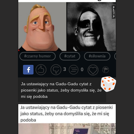
#czarny humor
#cytat
#siłownia
#siłka
3
0
Ja ustawiający na Gadu-Gadu cytat z
piosenki jako status, żeby domysliła się, że
mi się podoba