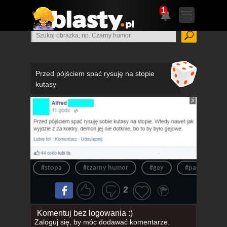
1
Przed pójściem spać rysuję na stopie
kutasy
#stopa
#czarny humor
#gey
#pasta
2
Komentuj bez logowania :)
Zaloguj się
, by móc dodawać komentarze.