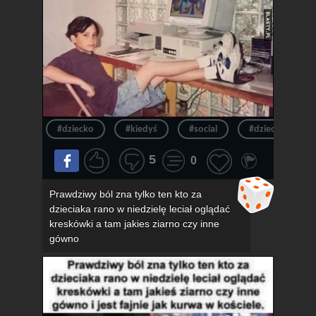
#dziecko
#kiedyś
#social
#dzieciak
5
0
Prawdziwy ból zna tylko ten kto za
dzieciaka rano w niedzielę leciał oglądać
kreskówki a tam jakies ziarno czy inne
gówno