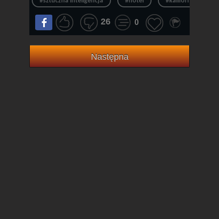
#sztuczna inteligencja
#hotel
#kalifornia
26
0
Następna