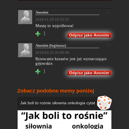
Anonim
2018-11-29 19:55:51
Muszę to wypróbować
1
Odpisz jako Anonim
Anonim (loginaaa)
2019-03-25 20:00:08
Rysowanie kutasów jest już wystarczająco
gejowskie.
1
Odpisz jako Anonim
Zobacz podobne memy poniżej
Jak boli to rośnie siłownia onkologia cytat