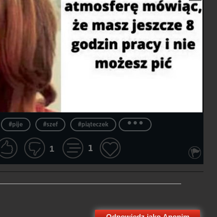
...
#pije
#szef
#piąteczek
1
1
Odpowiedz jako Anonim