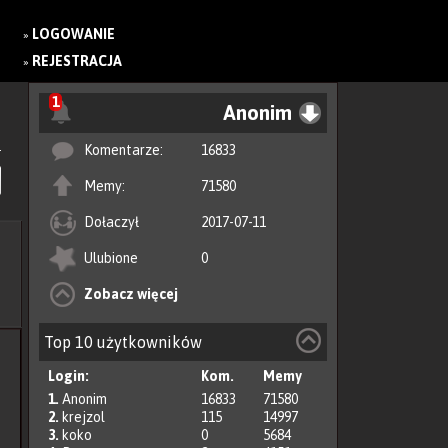
LOGOWANIE
»
REJESTRACJA
»
1
Anonim
Komentarze:
16833
Memy:
71580
Dołaczył
2017-07-11
Ulubione
0
Zobacz więcej
Top 10 użytkowników
Login:
Kom.
Memy
1.
Anonim
16833
71580
2.
krejzol
115
14997
3.
koko
0
5684