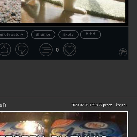
...
emotywatory
#humor
#koty
0
 xD
2020-02-06 12:18:25
przez
krejzol