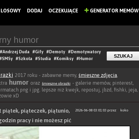
LOSOWY
DODAJ
OCZEKUJĄCE
GENERATOR MEMÓW
#Andrzej Duda
#Gify
#Demoty
#Demotywatory
#SMSy
#Szkoła
#Studia
#Komiksy
#Humor
razki
2017 roku - zabawne memy,
śmieszne zdjęcia
,
humor
xtra
oraz
- galerie memów, pinterest,
śmieszne obrazki
rmatach png i jpg. lepsze niż kwejk, repostuj, jbzd, fishki, jeja,
rzowie xD
piątek, piąteczek, piątunio,
2026-06-08 03:01:03
przez
koko
godzin pracy i nie możesz pić