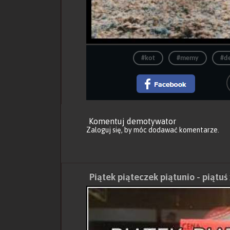
#kot
#memy
#d
Komentuj demotywator
Zaloguj się
, by móc dodawać komentarze.
Piątek piąteczek piątunio - piątuś