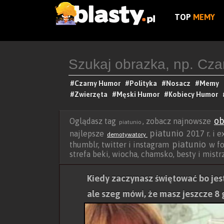
TOP
MEMY
#Czarny Humor
#Polityka
#Nosacz
#Memy
#Zwierzęta
#Męski Humor
#Kobiecy Humor
ob
Oglądasz tag
, zobacz najnowsze
piatunio
piatunio
najlepsze
2017 r. i e
demotywatory
piatunio
thumblr, twitter i instagram
w fo
strefa beki, wiocha, chamsko, besty i mist
Kiedy zaczynasz świętować bo jest 
ale szeg mówi, że masz jeszcze 8 