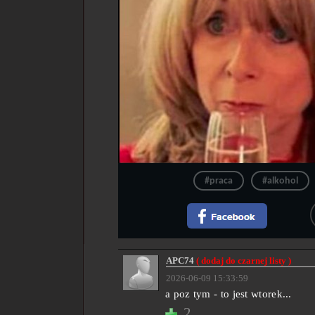
#praca
#alkohol
APC74
( dodaj do czarnej listy )
2026-06-09 15:33:59
a poz tym - to jest wtorek...
2