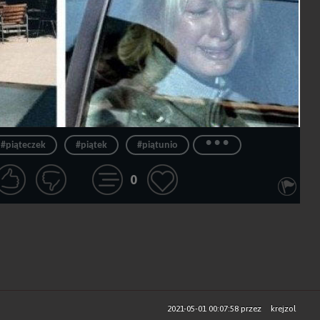
...
#piąteczek
#piątek
#piątunio
0
2021-05-01 00:07:58
przez
krejzol