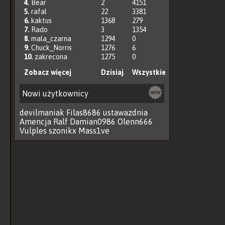
4.
Bear
2
4151
5.
rafal
22
3381
6.
kaktus
1368
279
7.
Rado
3
1354
8.
mala_czarna
1294
0
9.
Chuck_Norris
1276
6
10.
zakrecona
1275
0
Zobacz więcej
Dzisiaj
Wszystkie
Nowi użytkownicy
devilmaniak
Filas8686
ustawazdnia
Amencja
Ralf
Damian0986
Olenn666
Vulples
szonikx
Mass1ve