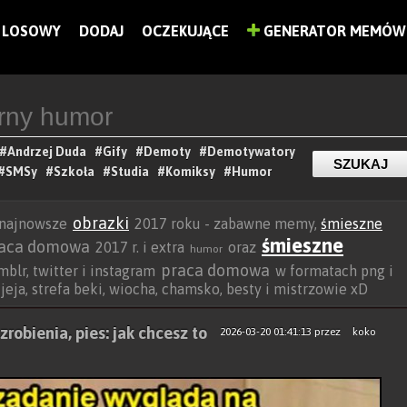
LOSOWY
DODAJ
OCZEKUJĄCE
GENERATOR MEMÓW
#Andrzej Duda
#Gify
#Demoty
#Demotywatory
#SMSy
#Szkoła
#Studia
#Komiksy
#Humor
obrazki
 najnowsze
2017 roku - zabawne memy,
śmieszne
śmieszne
aca domowa
2017 r. i extra
oraz
humor
praca domowa
blr, twitter i instagram
w formatach png i
, jeja, strefa beki, wiocha, chamsko, besty i mistrzowie xD
robienia, pies: jak chcesz to
2026-03-20 01:41:13
przez
koko