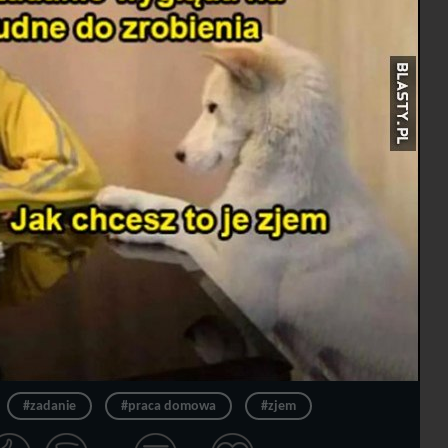
#zadanie
#praca domowa
#zjem