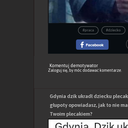
#praca
#dziecko
Komentuj demotywator
Zaloguj się
, by móc dodawać komentarze.
Gdynia dzik ukradł dziecku plecak 
głupoty opowiadasz, jak to nie m
Twoim plecakiem?