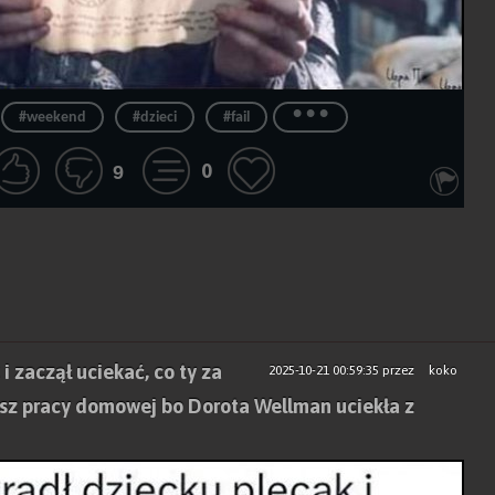
...
#weekend
#dzieci
#fail
0
9
i zaczął uciekać, co ty za
2025-10-21 00:59:35
przez
koko
asz pracy domowej bo Dorota Wellman uciekła z