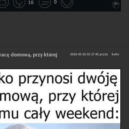
0
16
racę domową, przy której
2026-03-16 03:27:41
przez
koko