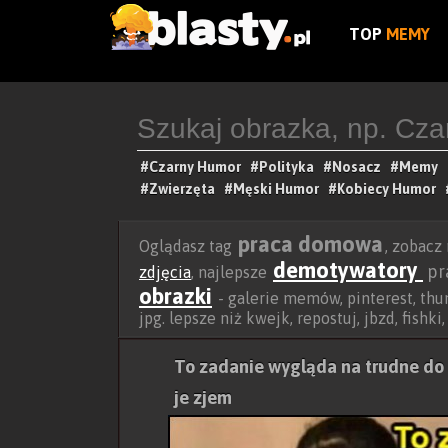
TOP
MEMY
#Czarny Humor
#Polityka
#Nosacz
#Memy
#Zwierzęta
#Męski Humor
#Kobiecy Humor
praca domowa
Oglądasz tag
, zobacz
demotywatory
pr
zdjęcia
, najlepsze
obrazki
- galerie memów, pinterest, thum
jpg. lepsze niż kwejk, repostuj, jbzd, fishki
To zadanie wygląda na trudne do z
je zjem