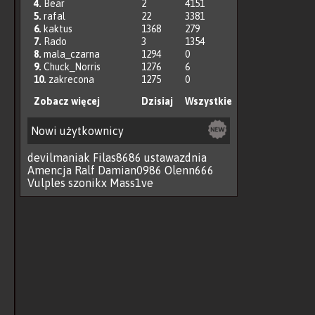
4.
Bear
2
4151
5.
rafal
22
3381
6.
kaktus
1368
279
7.
Rado
3
1354
8.
mala_czarna
1294
0
9.
Chuck_Norris
1276
6
10.
zakrecona
1275
0
Zobacz więcej
Dzisiaj
Wszystkie
Nowi użytkownicy
devilmaniak
Filas8686
ustawazdnia
Amencja
Ralf
Damian0986
Olenn666
Vulples
szonikx
Mass1ve