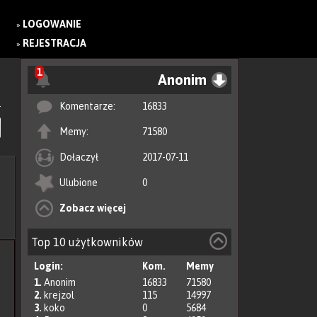
LOGOWANIE
»
REJESTRACJA
»
1
Anonim
Komentarze:
16833
Memy:
71580
Dołaczył
2017-07-11
Ulubione
0
Zobacz więcej
Top 10 użytkowników
Login:
Kom.
Memy
1.
Anonim
16833
71580
2.
krejzol
115
14997
3.
koko
0
5684