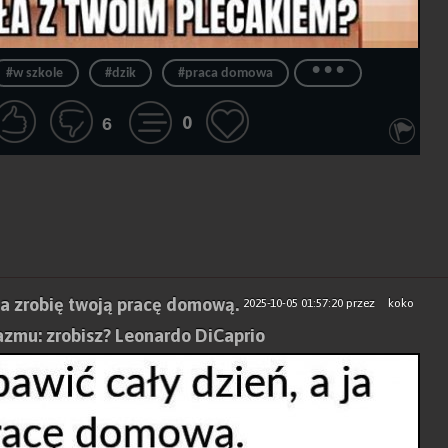
...
#w szkole
#dzik
#praca domowa
0
6
 ja zrobię twoją pracę domową.
2025-10-05 01:57:20
przez
koko
kazmu: zrobisz? Leonardo DiCaprio