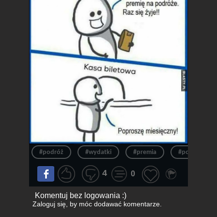
#podróż
#wydatki
#premia
#podróże
4
0
Komentuj bez logowania :)
Zaloguj się
, by móc dodawać komentarze.