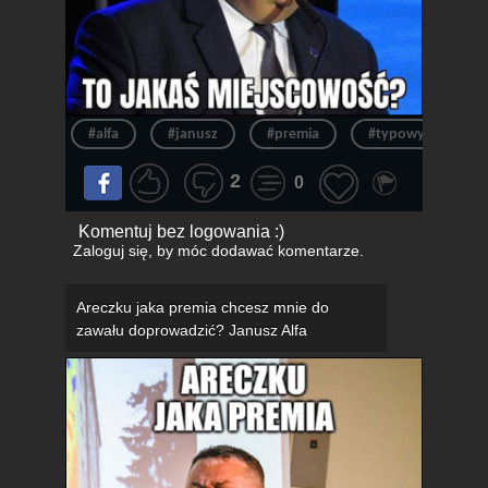
#alfa
#janusz
#premia
#typowy janusz
2
0
Komentuj bez logowania :)
Zaloguj się
, by móc dodawać komentarze.
Areczku jaka premia chcesz mnie do
zawału doprowadzić? Janusz Alfa