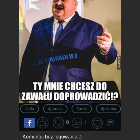
#alfa
#janusz
#arek
#premia
#typ
0
1
Komentuj bez logowania :)