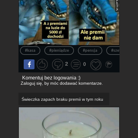
#kasa
#pieniądze
#pensja
#szef
#
2
0
Komentuj bez logowania :)
Zaloguj się
, by móc dodawać komentarze.
Świeczka zapach braku premii w tym roku