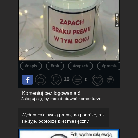
#napis
#rok
#zapach
#premia
#św
10
0
Komentuj bez logowania :)
Zaloguj się
, by móc dodawać komentarze.
Wydam całą swoją premię na podróże, raz
się żyje, poproszę bilet miesięczny