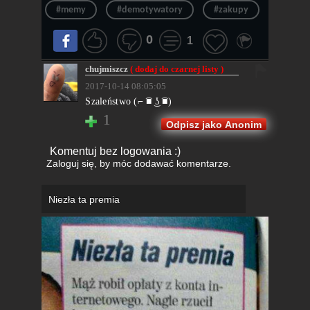
#memy
#demotywatory
#zakupy
#humor
0
1
chujmiszcz
( dodaj do czarnej listy )
2017-10-14 08:05:05
Szaleństwo (⌐ ͡■ ͜ʖ ͡■)
1
Odpisz jako Anonim
Komentuj bez logowania :)
Zaloguj się
, by móc dodawać komentarze.
Niezła ta premia