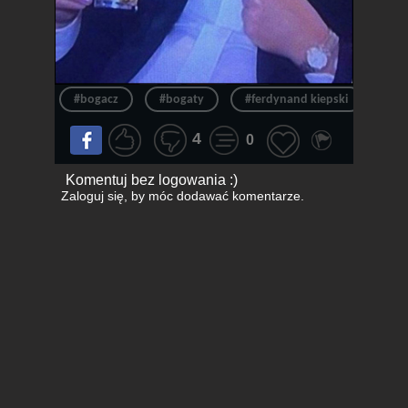
#bogacz
#bogaty
#ferdynand kiepski
#fe
4
0
Komentuj bez logowania :)
Zaloguj się
, by móc dodawać komentarze.