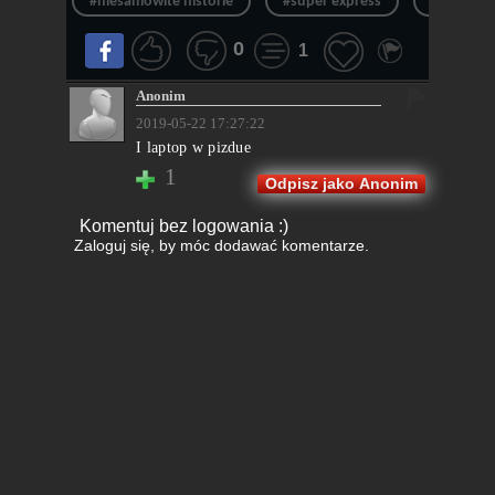
#niesamowite historie
#super express
#idioci
0
1
Anonim
2019-05-22 17:27:22
I laptop w pizdue
1
Odpisz jako Anonim
Komentuj bez logowania :)
Zaloguj się
, by móc dodawać komentarze.