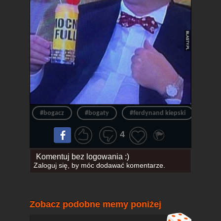
#bogacz
#bogaty
#ferdynand kiepski
#ferd
4
Komentuj bez logowania :)
Zaloguj się
, by móc dodawać komentarze.
Zobacz podobne memy poniżej