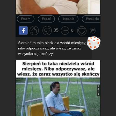
#mem
#spać
#spanie
#reakcja
#n
35
0
Sierpień to taka niedziela wśród miesięcy,
niby odpoczywasz, ale wiesz, że zaraz
wszystko się skończy