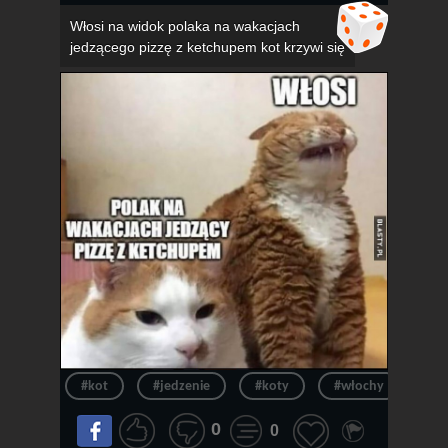
Włosi na widok polaka na wakacjach
jedzącego pizzę z ketchupem kot krzywi się
#kot
#jedzenie
#koty
#włochy
#pi
0
0