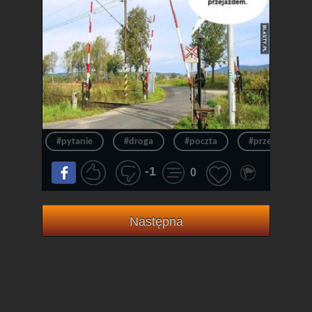
#pytanie
#droga
#poczta
#przepraszam
-1
0
Następna