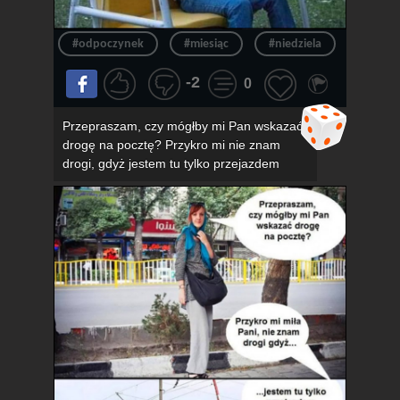
#odpoczynek
#miesiąc
#niedziela
#konie
-2
0
Przepraszam, czy mógłby mi Pan wskazać
drogę na pocztę? Przykro mi nie znam
drogi, gdyż jestem tu tylko przejazdem