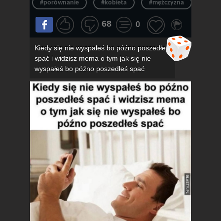
#porównanie
#kobieta
#mężczyzna
#obo
68
0
Kiedy się nie wyspałeś bo późno poszedłeś
spać i widzisz mema o tym jak się nie
wyspałeś bo późno poszedłeś spać