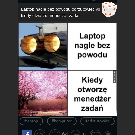
Laptop nagle bez powodu odrzutowiec vs
kiedy otworzę menedżer zadań
#laptop
#komputer
#odrzutowiec
#chło
64
0