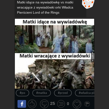
Matki idące na wywiadówkę vs matki
wracające z wywiadówki orki Władca
Pierścieni Lord of the Rings
#po
#matka
#przed
#władca pierścieni
25
0