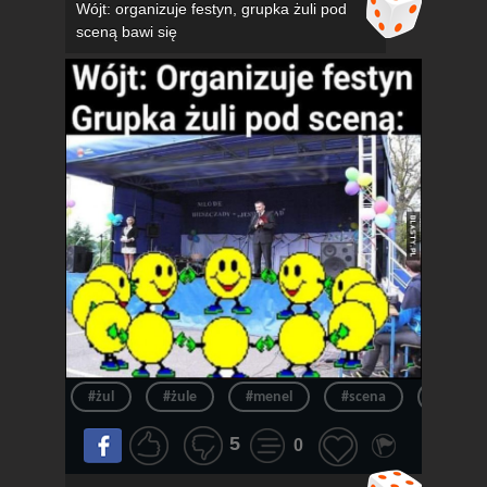
Wójt: organizuje festyn, grupka żuli pod
sceną bawi się
#żul
#żule
#menel
#scena
#menel
5
0