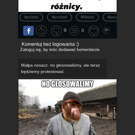
#polska
#protest
#klienci
#poczta
9
0
Komentuj bez logowania :)
Zaloguj się
, by móc dodawać komentarze.
Małpa nosacz: no głosowaliśmy, ale teraz
będziemy protestować