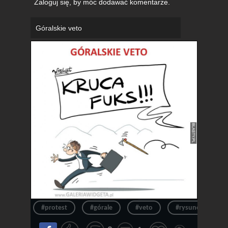
Zaloguj się
, by móc dodawać komentarze.
Góralskie veto
#protest
#górale
#veto
#rysunek satyryc