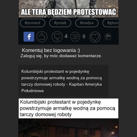
#protest
#polak
#małpa
#głosowanie
4
0
Komentuj bez logowania :)
Zaloguj się
, by móc dodawać komentarze.
Kolumbijski protestant w pojedynkę
powstrzymuje armatkę wodną za pomocą
tarczy domowej roboty - Kapitan Ameryka
Południowa