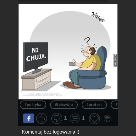
#polityka
#telewizja
#protest
#humor
1
1
Komentuj bez logowania :)