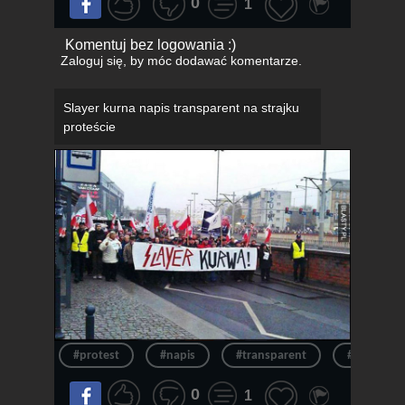
0
1
Komentuj bez logowania :)
Zaloguj się
, by móc dodawać komentarze.
Slayer kurna napis transparent na strajku
proteście
#protest
#napis
#transparent
#strajk
0
1