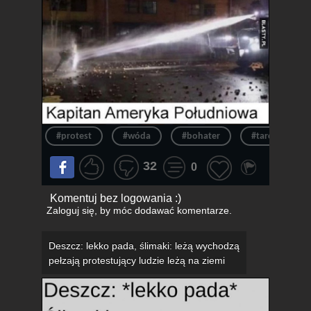
#protest
#wóda
#bohater
#tarcza
32
0
Komentuj bez logowania :)
Zaloguj się
, by móc dodawać komentarze.
Deszcz: lekko pada, ślimaki: leżą wychodzą
pełzają protestujący ludzie leżą na ziemi