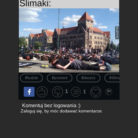
#ludzie
#protest
#deszcz
#ślimak
1
1
Komentuj bez logowania :)
Zaloguj się
, by móc dodawać komentarze.