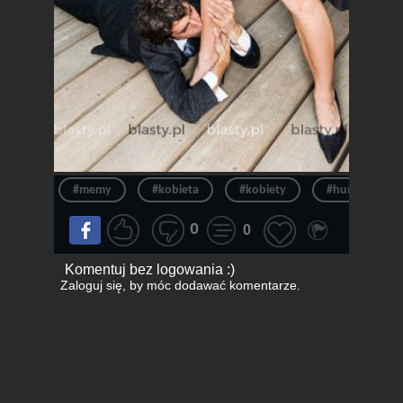
#memy
#kobieta
#kobiety
#humor
0
0
Komentuj bez logowania :)
Zaloguj się
, by móc dodawać komentarze.