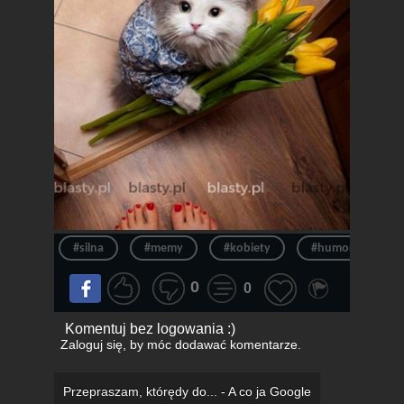
#silna
#memy
#kobiety
#humor
#
0
0
Komentuj bez logowania :)
Zaloguj się
, by móc dodawać komentarze.
Przepraszam, którędy do... - A co ja Google