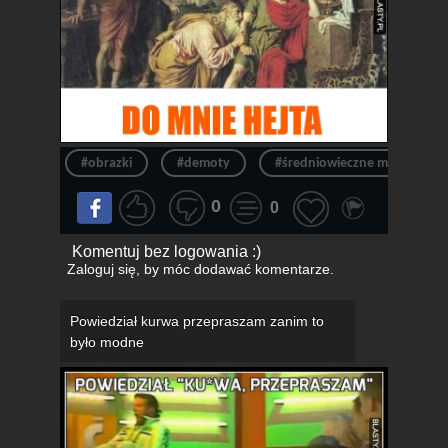
#obrazki
#demoty
#średniowieczne memy
0
0
Komentuj bez logowania :)
Zaloguj się
, by móc dodawać komentarze.
Powiedział kurwa przepraszam zanim to
było modne