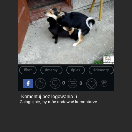
#kot
#memy
#pies
#demoty
#me
0
0
Komentuj bez logowania :)
Zaloguj się
, by móc dodawać komentarze.