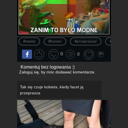
#memy
#humor
#przepraszać
#motoryn
0
0
Komentuj bez logowania :)
Zaloguj się
, by móc dodawać komentarze.
Tak się czuje kobieta, kiedy facet ją
przeprasza