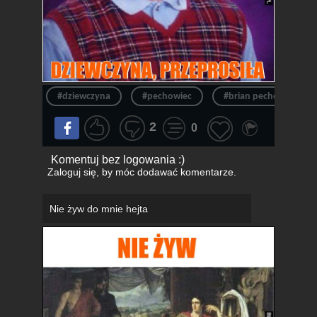
#dziewczyna
#pechowiec
#brian pechowiec
2
0
Komentuj bez logowania :)
Zaloguj się
, by móc dodawać komentarze.
Nie żyw do mnie hejta