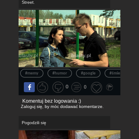
Street.
#memy
#humor
#google
#śmieszne zdjęc
0
0
Komentuj bez logowania :)
Zaloguj się
, by móc dodawać komentarze.
Pogodzili się