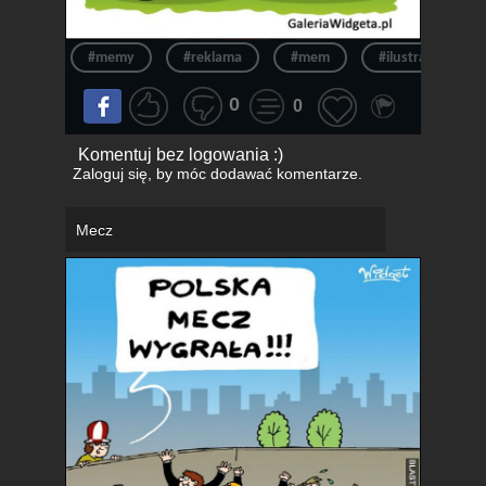
#memy
#reklama
#mem
#ilustracja
0
0
Komentuj bez logowania :)
Zaloguj się
, by móc dodawać komentarze.
Mecz