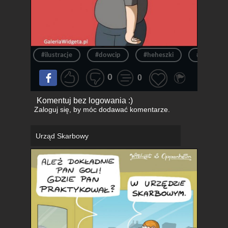
#ilustracje
#dowcip
#heheszki
#obciagan
0
0
Komentuj bez logowania :)
Zaloguj się
, by móc dodawać komentarze.
Urząd Skarbowy