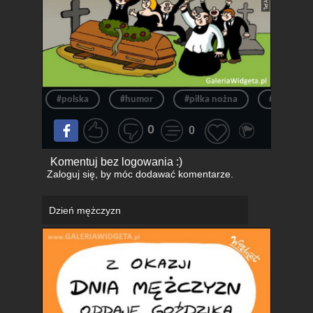
#polska
#humor
#piłka nożna
#śmierć
0
0
Komentuj bez logowania :)
Zaloguj się
, by móc dodawać komentarze.
Dzień mężczyzn