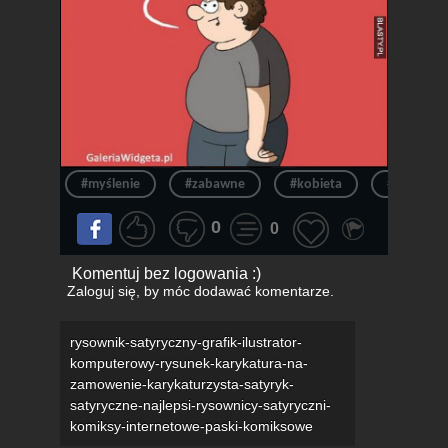
#myślenie
#zabawne
#kobieta
#dowcip
0
0
Komentuj bez logowania :)
Zaloguj się
, by móc dodawać komentarze.
rysownik-satyryczny-grafik-ilustrator-
komputerowy-rysunek-karykatura-na-
zamowenie-karykaturzysta-satyryk-
satyryczne-najlepsi-rysownicy-satyryczni-
komiksy-internetowe-paski-komiksowe