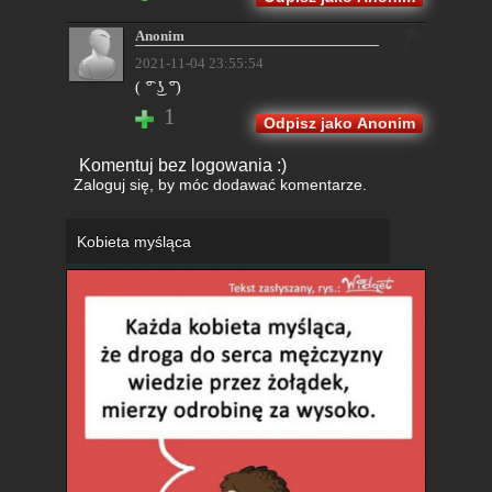
Anonim
2021-11-04 23:55:54
( ͡° ͜ʖ ͡°)
1
Odpisz jako Anonim
Komentuj bez logowania :)
Zaloguj się
, by móc dodawać komentarze.
Kobieta myśląca