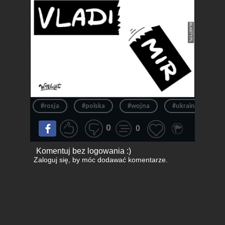
#rosja
#polska
#wojna
#ukraina
#
0
0
Komentuj bez logowania :)
Zaloguj się
, by móc dodawać komentarze.