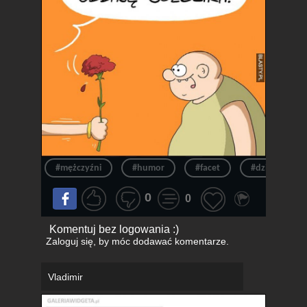
#mężczyźni
#humor
#facet
#dzień
0
0
Komentuj bez logowania :)
Zaloguj się
, by móc dodawać komentarze.
Vladimir