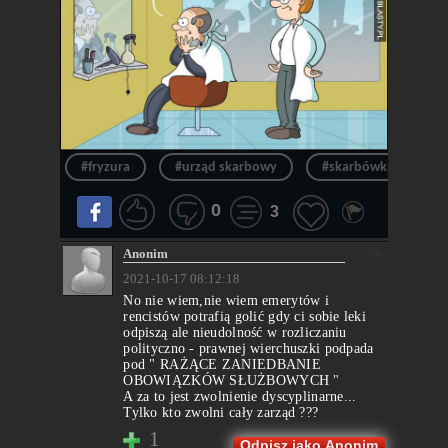
#fryzura
#urząd skarbowy
#skarbówka
#
0
3
Anonim
2021-10-17 08:12:18
No nie wiem,nie wiem emerytów i
rencistów potrafią golić gdy ci sobie leki
odpiszą ale nieudolność w rozliczaniu
polityczno - prawnej wierchuszki podpada
pod " RAŻĄCE ZANIEDBANIE
OBOWIĄZKÓW SŁUŻBOWYCH "
A za to jest zwolnienie dyscyplinarne...
Tylko kto zwolni cały zarząd ???
1
Odpisz jako Anonim