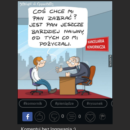
#komornik
#pieniądze
#rysunek
#pożycz
0
0
Komentuj bez logowania :)