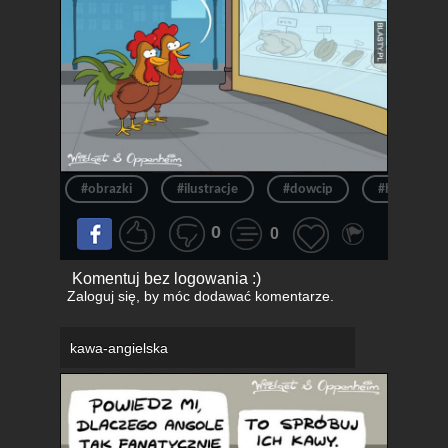
#obrazki
#ilustracje
#dowcip
#heheszki
0
0
Komentuj bez logowania :)
Zaloguj się
, by móc dodawać komentarze.
kawa-angielska