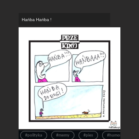
Hańba Hańba !
#polityka
#memy
#pies
#humor obrazko