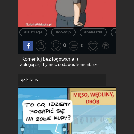
#ilustracje
#dowcip
#heheszki
#obciagan
0
0
Komentuj bez logowania :)
Zaloguj się
, by móc dodawać komentarze.
gołe kury