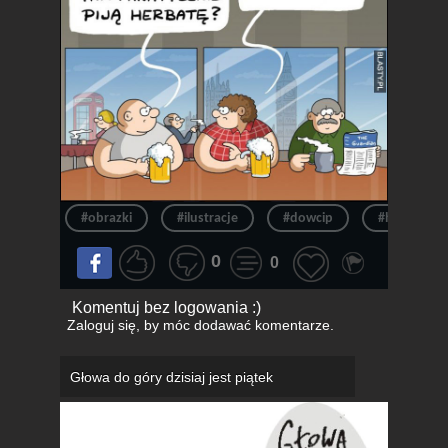
#obrazki
#ilustracje
#dowcip
#heheszki
0
0
Komentuj bez logowania :)
Zaloguj się
, by móc dodawać komentarze.
Głowa do góry dzisiaj jest piątek