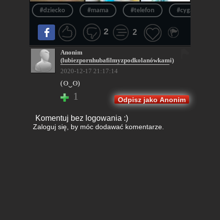
#dziecko
#mama
#telefon
#cyganie
2
2
Anonim
(lubiezpornhubafilmyzpodkolanówkami)
2020-12-17 21:17:14
(ʘ‿ʘ)
1
Odpisz jako Anonim
Komentuj bez logowania :)
Zaloguj się
, by móc dodawać komentarze.