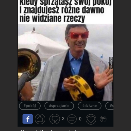
#pokój
#sprzątanie
#dziwne
#sprząta
2
0