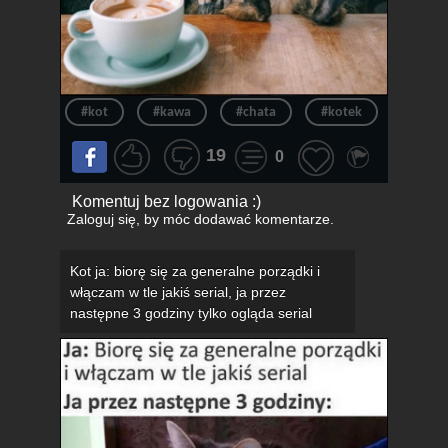
#kot
#kawa
#chata
#kotek
#dom
19
0
Komentuj bez logowania :)
Zaloguj się
, by móc dodawać komentarze.
Kot ja: biorę się za generalne porządki i
włączam w tle jakiś serial, ja przez
następne 3 godziny tylko ogląda serial