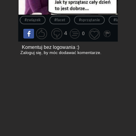
#związek
#facet
#sprzątanie
#laska
4
0
Komentuj bez logowania :)
Zaloguj się
, by móc dodawać komentarze.