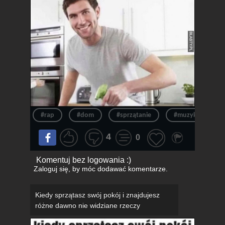
#rap
#dom
#sprzątanie
#muzyka
4
0
Komentuj bez logowania :)
Zaloguj się
, by móc dodawać komentarze.
Kiedy sprzątasz swój pokój i znajdujesz
różne dawno nie widziane rzeczy