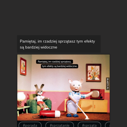
Pamiętaj, im rzadziej sprzątasz tym efekty
są bardziej widoczne
#porada
#sprzątanie
#sprząta
#efekty