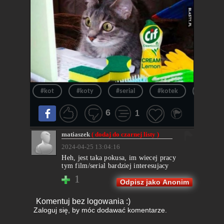
#kot
#koty
#serial
#kotek
#sprząt
6
1
matiaszek
( dodaj do czarnej listy )
2024-04-25 13:04:16
Heh, jest taka pokusa, im wiecej pracy
tym film/serial bardziej interesujacy
1
Odpisz jako Anonim
Komentuj bez logowania :)
Zaloguj się
, by móc dodawać komentarze.