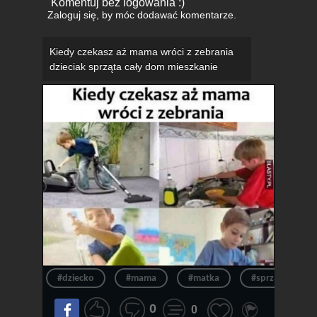
Komentuj bez logowania :)
Zaloguj się
, by móc dodawać komentarze.
Kiedy czekasz aż mama wróci z zebrania
dzieciak sprząta cały dom mieszkanie
#dziecko
#mama
#matka
#sprzątanie
0
0