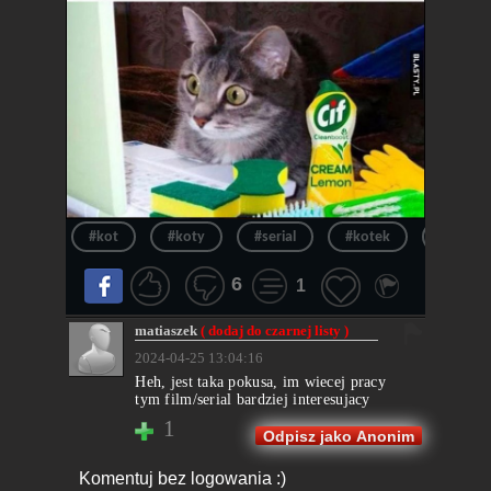
#kot
#koty
#serial
#kotek
#sprząt
6
1
matiaszek
( dodaj do czarnej listy )
2024-04-25 13:04:16
Heh, jest taka pokusa, im wiecej pracy
tym film/serial bardziej interesujacy
1
Odpisz jako Anonim
Komentuj bez logowania :)