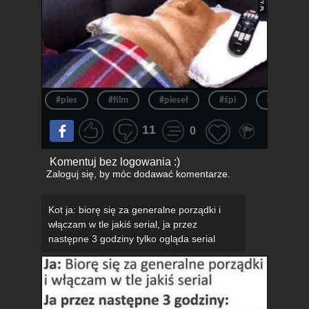
#pies
#film
#pieseł
#śpi
#spanie
11
0
Komentuj bez logowania :)
Zaloguj się
, by móc dodawać komentarze.
Kot ja: biorę się za generalne porządki i
włączam w tle jakiś serial, ja przez
następne 3 godziny tylko ogląda serial