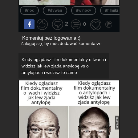
#noc
#dywan
#w nocy
#filmiki
#d
2
0
Komentuj bez logowania :)
Zaloguj się
, by móc dodawać komentarze.
Kiedy oglądasz film dokumentalny o lwach i
widzisz jak lew zjada antylopę vs o
antylopach i widzisz to samo