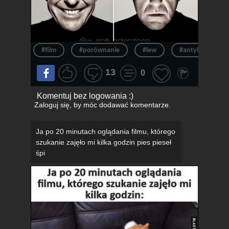
#film
#porównanie
#lew
#antylopa
13
0
Komentuj bez logowania :)
Zaloguj się
, by móc dodawać komentarze.
Ja po 20 minutach oglądania filmu, którego
szukanie zajęło mi kilka godzin pies pieseł
śpi