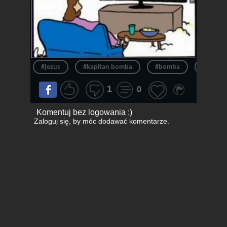
#jezus
#kapitan bomba
#bomba
#chryst
1
0
Komentuj bez logowania :)
Zaloguj się
, by móc dodawać komentarze.