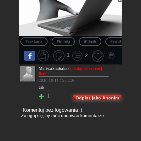
#reklama
#filmiki
#filmik
#youtube
1
2
MelissaSnabaker
( dodaj do czarnej
listy )
2020-10-11 15:02:20
tak
1
Odpisz jako Anonim
Komentuj bez logowania :)
Zaloguj się
, by móc dodawać komentarze.