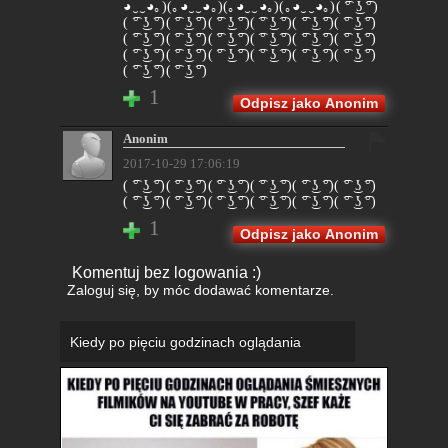
◕‿‿◕｡)(｡◕‿‿◕｡)(｡◕‿‿◕｡)(｡◕‿‿◕｡)( ͡° ͜ʖ ͡°)
( ͡° ͜ʖ ͡°)( ͡° ͜ʖ ͡°)( ͡° ͜ʖ ͡°)( ͡° ͜ʖ ͡°)( ͡° ͜ʖ ͡°)( ͡° ͜ʖ ͡°)
( ͡° ͜ʖ ͡°)( ͡° ͜ʖ ͡°)( ͡° ͜ʖ ͡°)( ͡° ͜ʖ ͡°)( ͡° ͜ʖ ͡°)( ͡° ͜ʖ ͡°)
( ͡° ͜ʖ ͡°)( ͡° ͜ʖ ͡°)( ͡° ͜ʖ ͡°)( ͡° ͜ʖ ͡°)( ͡° ͜ʖ ͡°)( ͡° ͜ʖ ͡°)
( ͡° ͜ʖ ͡°)( ͡° ͜ʖ ͡°)
1
Odpisz jako Anonim
Anonim
2017-10-29 17:06:19
( ͡° ͜ʖ ͡°)( ͡° ͜ʖ ͡°)( ͡° ͜ʖ ͡°)( ͡° ͜ʖ ͡°)( ͡° ͜ʖ ͡°)( ͡° ͜ʖ ͡°)
( ͡° ͜ʖ ͡°)( ͡° ͜ʖ ͡°)( ͡° ͜ʖ ͡°)( ͡° ͜ʖ ͡°)( ͡° ͜ʖ ͡°)( ͡° ͜ʖ ͡°)
1
Odpisz jako Anonim
Komentuj bez logowania :)
Zaloguj się
, by móc dodawać komentarze.
Kiedy po pięciu godzinach oglądania