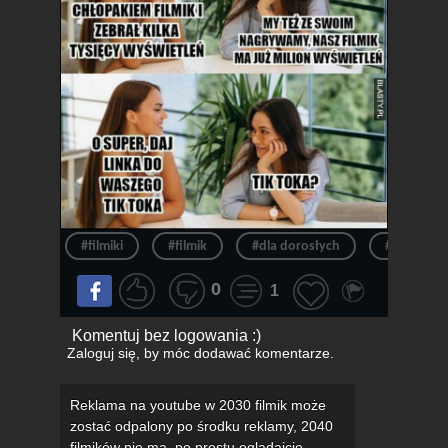
#filmiki
#filmik
#dla dorosłych
#tik tok
0
1
Komentuj bez logowania :)
Zaloguj się
, by móc dodawać komentarze.
Reklama na youtube w 2030 filmik może
zostać odpalony po środku reklamy, 2040
filmików nie ma, po prostu oglądajcie