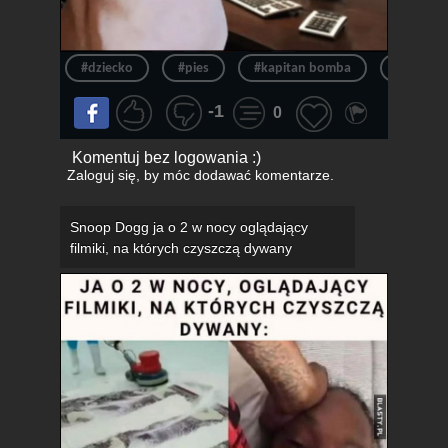
#dziecko
#pies
#kapitan bomba
#piesek
-1
0
Komentuj bez logowania :)
Zaloguj się
, by móc dodawać komentarze.
Snoop Dogg ja o 2 w nocy oglądający
filmiki, na których czyszczą dywany