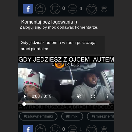
0
0
Komentuj bez logowania :)
Zaloguj się
, by móc dodawać komentarze.
Gdy jedziesz autem a w radiu puszczają
braci pierdolec
#zabawne filmiki
#filmiki
#śmieszne filmiki
0
1