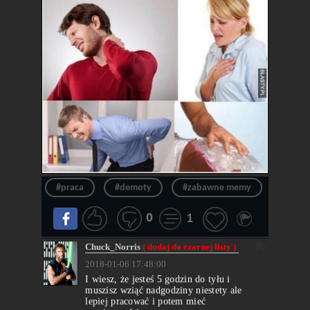
#praca
#demoty
#zabawne memy
#karie
0
1
Chuck_Norris
( dodaj do czarnej listy )
2018-01-06 17:48:00
I wiesz, że jesteś 5 godzin do tyłu i
muszisz wziąć nadgodziny niestety ale
lepiej pracować i potem mieć