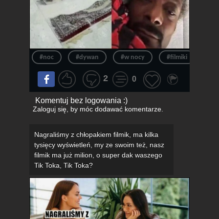
#noc
#dywan
#w nocy
#filmiki
#d
2
0
Komentuj bez logowania :)
Zaloguj się
, by móc dodawać komentarze.
Nagraliśmy z chłopakiem filmik, ma kilka
tysięcy wyświetleń, my ze swoim też, nasz
filmik ma już milion, o super dak waszego
Tik Toka, Tik Toka?