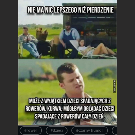
#rower
#dzieci
#czarny humor
#pierdzen