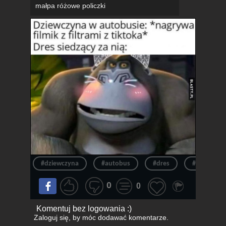
małpa różowe policzki
#dziewczyna
#autobus
#dres
#małpa
0
0
Komentuj bez logowania :)
Zaloguj się
, by móc dodawać komentarze.