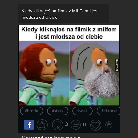
Kiedy kliknąłeś na filmik z MILFem i jest
młodsza od Ciebie
#broda
#stary
#wiek
#starosc
#fil
3
0