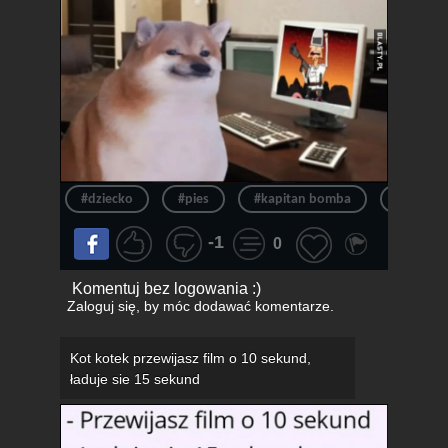
#dziecko
#pies
#kapitan bomba
#piesek
-1
0
Komentuj bez logowania :)
Zaloguj się
, by móc dodawać komentarze.
Kot kotek przewijasz film o 10 sekund,
ładuje sie 15 sekund