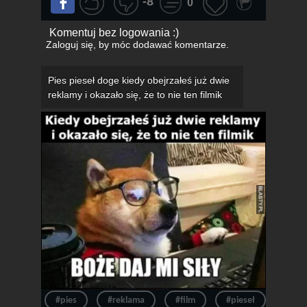
-8
0
Komentuj bez logowania :)
Zaloguj się
, by móc dodawać komentarze.
Pies pieseł doge kiedy obejrzałeś już dwie
reklamy i okazało się, że to nie ten filmik
#pies
#reklama
#film
#pieseł
#film