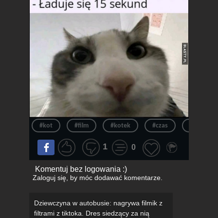
#kot
#film
#kotek
#czas
#reakcja
1
0
Komentuj bez logowania :)
Zaloguj się
, by móc dodawać komentarze.
Dziewczyna w autobusie: nagrywa filmik z
filtrami z tiktoka. Dres siedzący za nią