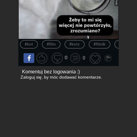
#kot
#film
#koty
#filmik
#logo
0
0
Komentuj bez logowania :)
Zaloguj się
, by móc dodawać komentarze.