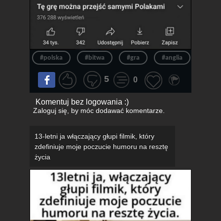
#polska
#bitwa
#gra
#anglia
#pola
5
0
Komentuj bez logowania :)
Zaloguj się
, by móc dodawać komentarze.
13-letni ja włączający głupi filmik, który
zdefiniuje moje poczucie humoru na resztę
życia