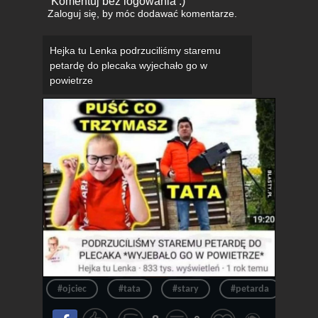
Komentuj bez logowania :)
Zaloguj się
, by móc dodawać komentarze.
Hejka tu Lenka podrzuciliśmy staremu
petardę do plecaka wyjechało go w
powietrze
#ojciec
#tata
#stary
#petarda
#fil