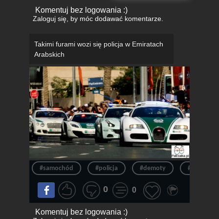
Komentuj bez logowania :)
Zaloguj się
, by móc dodawać komentarze.
Takimi furami wozi się policja w Emiratach
Arabskich
#samochód
#policja
#demoty
#mem
0
0
Komentuj bez logowania :)