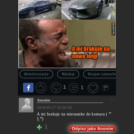
#motoryzacja
#dubaj
#super samochód
1
1
Anonim
2018-05-17 16:50:58
A mi brakuje na mieszanke do komara ( ͡°
ʖ̯ ͡°)
1
Odpisz jako Anonim