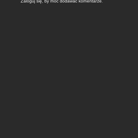
Zaloguj się
, by móc dodawać komentarze.