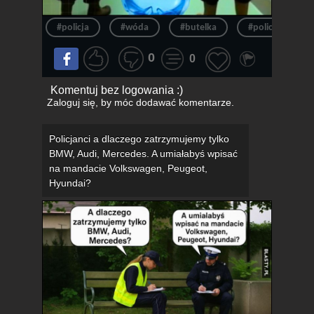
#policja
#wóda
#butelka
#policjant
0
0
Komentuj bez logowania :)
Zaloguj się
, by móc dodawać komentarze.
Policjanci a dlaczego zatrzymujemy tylko
BMW, Audi, Mercedes. A umiałabyś wpisać
na mandacie Volkswagen, Peugeot,
Hyundai?