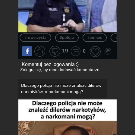
#rowerzysta
#policja
#pomoc
#czarny h
19
0
Komentuj bez logowania :)
Zaloguj się
, by móc dodawać komentarze.
Dlaczego policja nie może znaleźć dilerów
narkotyków, a narkomani mogą?