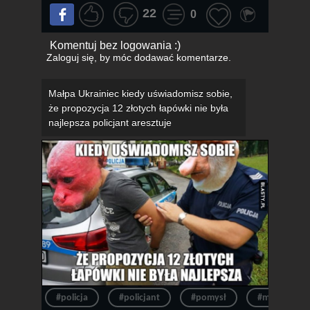
22
0
Komentuj bez logowania :)
Zaloguj się
, by móc dodawać komentarze.
Małpa Ukrainiec kiedy uświadomisz sobie,
że propozycja 12 złotych łapówki nie była
najlepsza policjant aresztuje
#policja
#policjant
#pomysł
#małpa