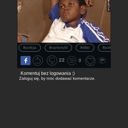
#policja
#narkotyki
#diler
#policjant
22
0
Komentuj bez logowania :)
Zaloguj się
, by móc dodawać komentarze.