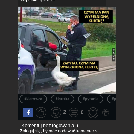
#kierowca
#kurtka
#pytanie
#policjant
2
0
Komentuj bez logowania :)
Zaloguj się
, by móc dodawać komentarze.