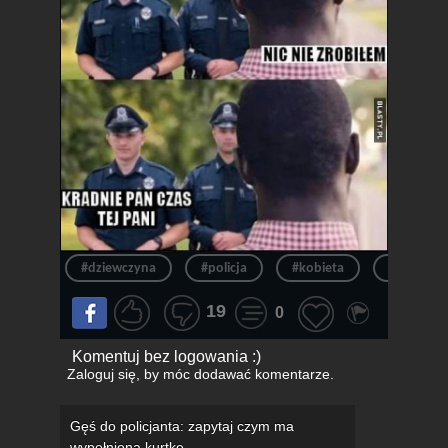
#dziewczyna
#policja
#kobieta
#murzyn
19
0
Komentuj bez logowania :)
Zaloguj się
, by móc dodawać komentarze.
Gęś do policjanta: zapytaj czym ma
wypełnioną kurtkę