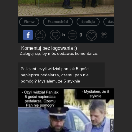
#bmw
#samochód
#policja
#auto
5
0
Komentuj bez logowania :)
Zaloguj się
, by móc dodawać komentarze.
Policjant: czyli widział pan jak 5 gości
napieprza pedalarza, czemu pan nie
pomógł? Myślałem, że 5 styknie