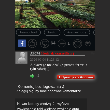
#samochód
#auto
#samochody
#auta
64
1
APC74
( dodaj do czarnej listy )
2026-06-04 11:23:12
A dlaczego nie oba? (z przodu ferrari z
tyłu safari) ;)
0
Odpisz jako Anonim
Komentuj bez logowania :)
Zaloguj się
, by móc dodawać komentarze.
Nawet kobiety wiedzą, że wyższe
zawieszenie robi większe wrażenie auta