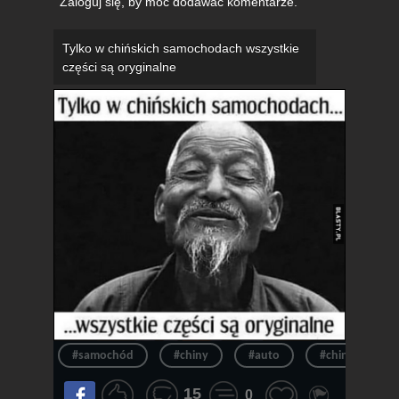
Zaloguj się
, by móc dodawać komentarze.
Tylko w chińskich samochodach wszystkie
części są oryginalne
#samochód
#chiny
#auto
#chinczyk
15
0