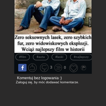
#film
#auta
#laski
#najlepszy
#fur
3
0
Komentuj bez logowania :)
Zaloguj się
, by móc dodawać komentarze.