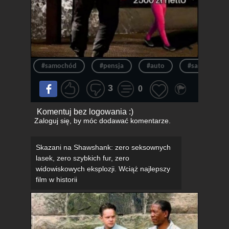
#samochód
#pensja
#auto
#samochody
3
0
Komentuj bez logowania :)
Zaloguj się
, by móc dodawać komentarze.
Skazani na Shawshank: zero seksownych
lasek, zero szybkich fur, zero
widowiskowych eksplozji. Wciąż najlepszy
film w historii