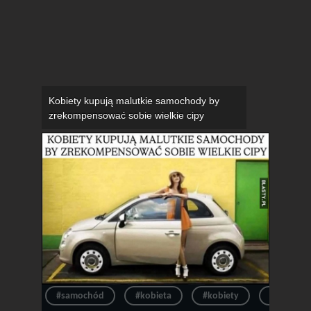
Kobiety kupują malutkie samochody by
zrekompensować sobie wielkie cipy
#samochód
#kobieta
#kobiety
#auto