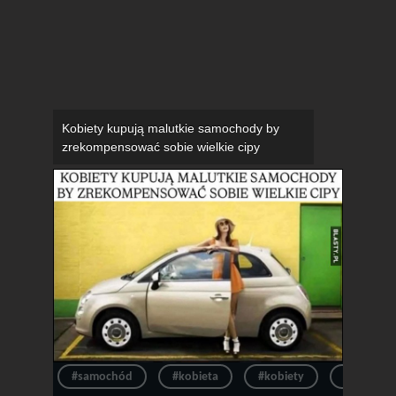
Kobiety kupują malutkie samochody by
zrekompensować sobie wielkie cipy
#samochód
#kobieta
#kobiety
#auto