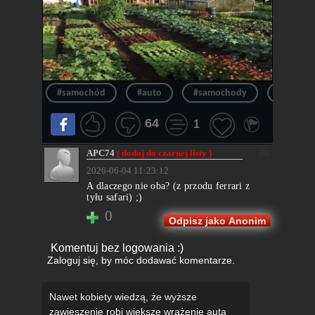
#samochód
#auto
#samochody
#auta
64
1
APC74
( dodaj do czarnej listy )
2026-06-04 11:23:12
A dlaczego nie oba? (z przodu ferrari z
tyłu safari) ;)
0
Odpisz jako Anonim
Komentuj bez logowania :)
Zaloguj się
, by móc dodawać komentarze.
Nawet kobiety wiedzą, że wyższe
zawieszenie robi większe wrażenie auta