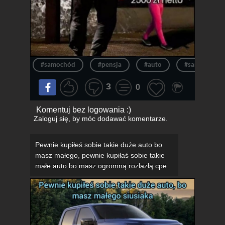
#samochód
#pensja
#auto
#samochody
3
0
Komentuj bez logowania :)
Zaloguj się
, by móc dodawać komentarze.
Pewnie kupiłeś sobie takie duże auto bo
masz małego, pewnie kupiłaś sobie takie
małe auto bo masz ogromną rozlazłą cpe