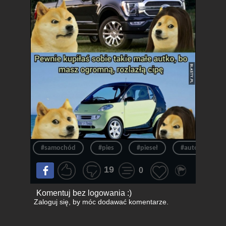
#samochód
#pies
#pieseł
#auto
#
19
0
Komentuj bez logowania :)
Zaloguj się
, by móc dodawać komentarze.