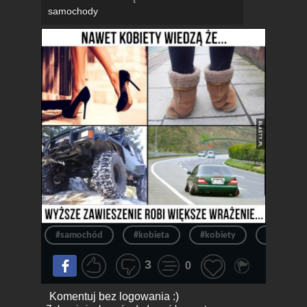
samochody
#samochód
#kobieta
#kobiety
#auto
3
0
Komentuj bez logowania :)