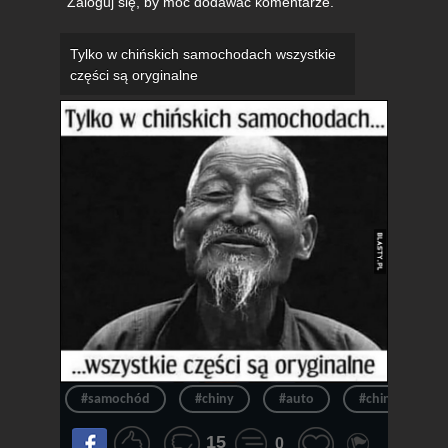
Zaloguj się
, by móc dodawać komentarze.
Tylko w chińskich samochodach wszystkie
części są oryginalne
#samochód
#chiny
#auto
#chinczyk
15
0