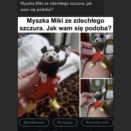
Myszka Miki ze zdechłego szczura, jak
wam się podoba?
#przebranie
#cosplay
#myszka miki
#szc