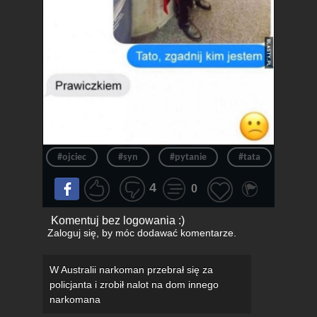
#ojciec
#syn
#pytanie
#tata
#star
4
0
Komentuj bez logowania :)
Zaloguj się
, by móc dodawać komentarze.
W Australii narkoman przebrał się za
policjanta i zrobił nalot na dom innego
narkomana