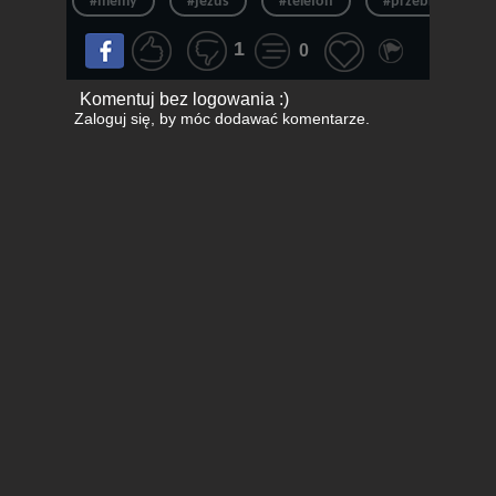
#memy
#jezus
#telefon
#przebranie
1
0
Komentuj bez logowania :)
Zaloguj się
, by móc dodawać komentarze.