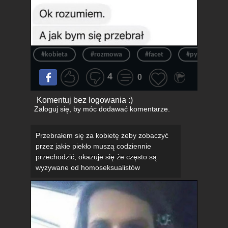
#kobieta
#rozmowa
#facet
#pytanie
4
0
Komentuj bez logowania :)
Zaloguj się
, by móc dodawać komentarze.
Przebrałem się za kobietę żeby zobaczyć
przez jakie piekło muszą codziennie
przechodzić, okazuje się że często są
wyzywane od homoseksualistów