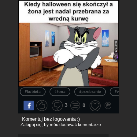
#kobieta
#żona
#przebranie
#wredna
3
0
Komentuj bez logowania :)
Zaloguj się
, by móc dodawać komentarze.