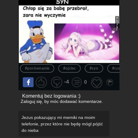
#porównanie
#ojciec
#syn
#czarny humo
-4
0
Komentuj bez logowania :)
Zaloguj się
, by móc dodawać komentarze.
Jezus pokazujący mi memiki na moim
telefonie, przez które nie będę mógl pójść
do nieba