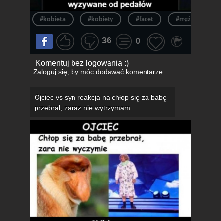
#kobieta
#kobiety
#facet
#mężczyzna
36
0
Komentuj bez logowania :)
Zaloguj się
, by móc dodawać komentarze.
Ojciec vs syn reakcja na chłop się za babę
przebrał, zaraz nie wytrzymam