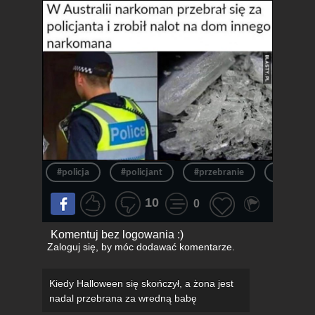
#policja
#policjant
#przebranie
#australi
10
0
Komentuj bez logowania :)
Zaloguj się
, by móc dodawać komentarze.
Kiedy Halloween się skończył, a żona jest
nadal przebrana za wredną babę