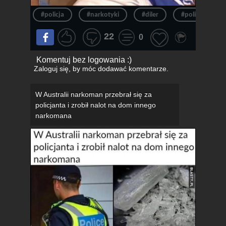
#policja
#narkotyki
#diler
#policjant
22
0
Komentuj bez logowania :)
Zaloguj się
, by móc dodawać komentarze.
W Australii narkoman przebrał się za
policjanta i zrobił nalot na dom innego
narkomana