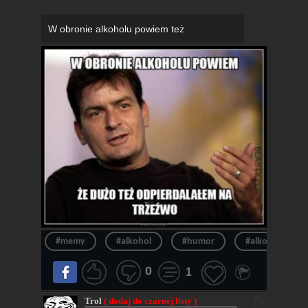
W obronie alkoholu powiem też
#memy
#alkohol
#humor
#alkoholik
0
1
Trol
( dodaj do czarnej listy )