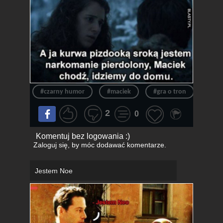
#czarny humor
#maciek
#gra o tron
#na
2
0
Komentuj bez logowania :)
Zaloguj się
, by móc dodawać komentarze.
Jestem Noe