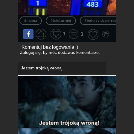
#mama
#teleturniej
#jeden z dzieśięciu
#
1
1
Komentuj bez logowania :)
Zaloguj się
, by móc dodawać komentarze.
Jestem trójoką wroną