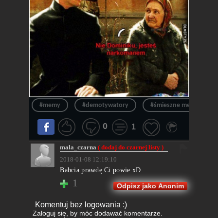
#memy
#demotywatory
#śmieszne memy
0
1
mala_czarna
( dodaj do czarnej listy )
2018-01-08 12:19:10
Babcia prawdę Ci powie xD
1
Odpisz jako Anonim
Komentuj bez logowania :)
Zaloguj się
, by móc dodawać komentarze.