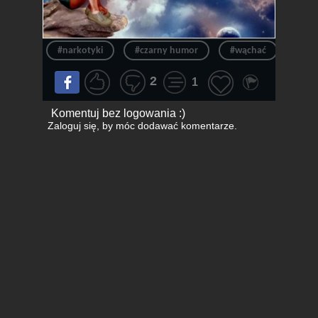
#narkotyki
#czarny humor
#wąchać
#klej
2
1
Komentuj bez logowania :)
Zaloguj się
, by móc dodawać komentarze.