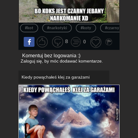
#kot
#narkotyki
#koty
#czarny
#k
8
0
Komentuj bez logowania :)
Zaloguj się
, by móc dodawać komentarze.
Kiedy powąchałeś klej za garażami