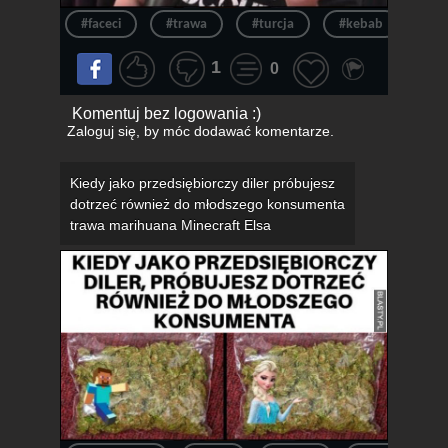
#faceci
#trawa
#turcja
#kebab
#jo
1
0
Komentuj bez logowania :)
Zaloguj się
, by móc dodawać komentarze.
Kiedy jako przedsiębiorczy diler próbujesz
dotrzeć również do młodszego konsumenta
trawa marihuana Minecraft Elsa