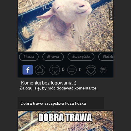
#koza
#trawa
#szczęście
#kózka
#
0
0
Komentuj bez logowania :)
Zaloguj się
, by móc dodawać komentarze.
Dobra trawa szczęśliwa koza kózka