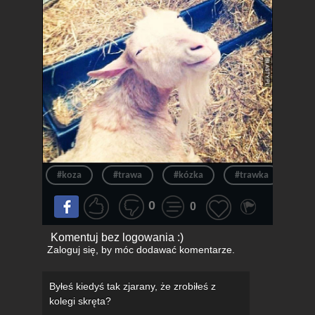
#koza
#trawa
#kózka
#trawka
0
0
Komentuj bez logowania :)
Zaloguj się
, by móc dodawać komentarze.
Byłeś kiedyś tak zjarany, że zrobiłeś z
kolegi skręta?