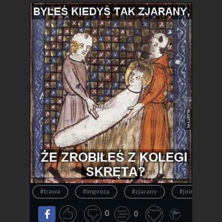
#trawa
#impreza
#zjarany
#joint
0
0