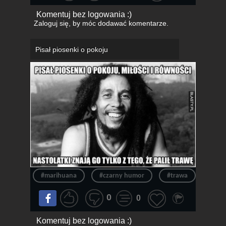
Komentuj bez logowania :)
Zaloguj się
, by móc dodawać komentarze.
Pisał piosenki o pokoju
#marihuana
#czarny humor
#trawa
#tra
0
0
Komentuj bez logowania :)