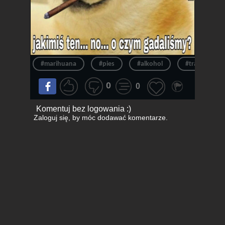
#marihuana
#pies
#alkohol
#trawa
0
0
Komentuj bez logowania :)
Zaloguj się
, by móc dodawać komentarze.