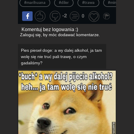
#marihuana
#diler
#trawa
#minecraft
-2
0
Komentuj bez logowania :)
Zaloguj się
, by móc dodawać komentarze.
Pies pieseł doge: a wy dalej alkohol, ja tam
wolę się nie truć pali trawę, o czym
gadaliśmy?