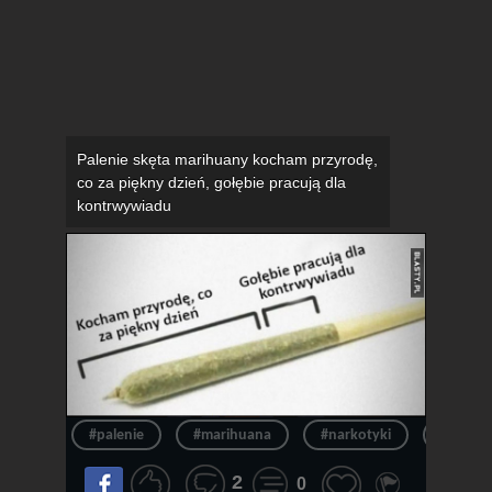
Palenie skęta marihuany kocham przyrodę,
co za piękny dzień, gołębie pracują dla
kontrwywiadu
#palenie
#marihuana
#narkotyki
#trawa
2
0