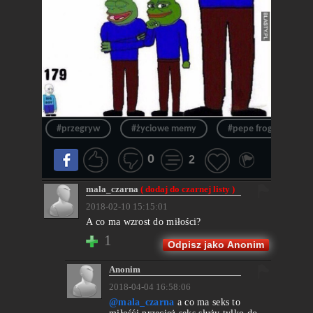
#przegryw
#życiowe memy
#pepe frog
#n
0
2
mala_czarna
( dodaj do czarnej listy )
2018-02-10 15:15:01
A co ma wzrost do miłości?
1
Odpisz jako Anonim
Anonim
2018-04-04 16:58:06
@mala_czarna
a co ma seks to