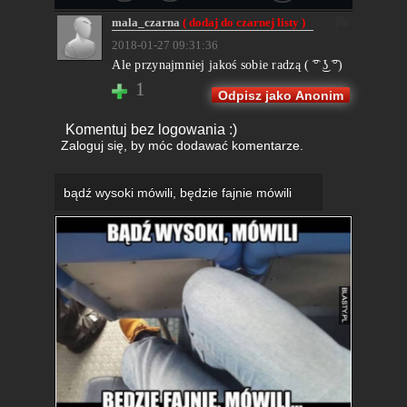
mala_czarna
( dodaj do czarnej listy )
2018-01-27 09:31:36
Ale przynajmniej jakoś sobie radzą ( ͡° ͜ʖ ͡°)
1
Odpisz jako Anonim
Komentuj bez logowania :)
Zaloguj się
, by móc dodawać komentarze.
bądź wysoki mówili, będzie fajnie mówili