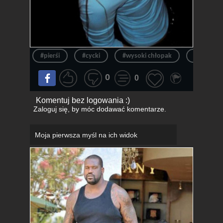
#pierśi
#cycki
#wysoki chłopak
#wysoki f
0
0
Komentuj bez logowania :)
Zaloguj się
, by móc dodawać komentarze.
Moja pierwsza myśl na ich widok