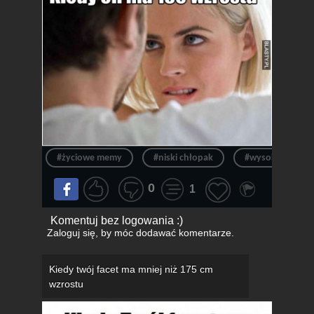
#życiowe memy
#niski chłopak
#wysoki chłopak
0
1
Komentuj bez logowania :)
Zaloguj się
, by móc dodawać komentarze.
Kiedy twój facet ma mniej niż 175 cm
wzrostu