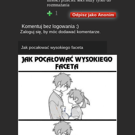
miłośći przecież seks służy tylko do
rozmnażania
1
Odpisz jako Anonim
Komentuj bez logowania :)
Zaloguj się
, by móc dodawać komentarze.
Jak pocałować wysokiego faceta