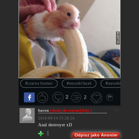
#czarny humor
#wysoki facet
#wysoki mężczyz
2
2
baron
( dodaj do czarnej listy )
2018-09-14 15:28:24
Anal destroyer xD
1
Odpisz jako Anonim