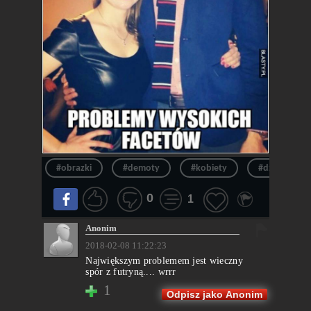
#obrazki
#demoty
#kobiety
#dziewczyny
0
1
Anonim
2018-02-08 11:22:23
Największym problemem jest wieczny
spór z futryną.... wrrr
1
Odpisz jako Anonim