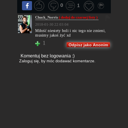
0
1
Chuck_Norris
( dodaj do czarnej listy )
2018-01-30 22:03:04
Miłość niestety boli i nic tego nie zmieni,
musimy jakoś żyć xd
1
Odpisz jako Anonim
Komentuj bez logowania :)
Zaloguj się
, by móc dodawać komentarze.