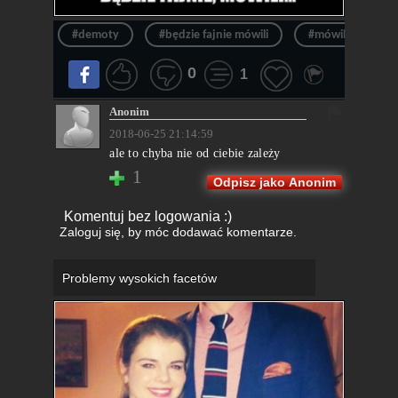
#demoty
#będzie fajnie mówili
#mówili
#
0
1
Anonim
2018-06-25 21:14:59
ale to chyba nie od ciebie zależy
1
Odpisz jako Anonim
Komentuj bez logowania :)
Zaloguj się
, by móc dodawać komentarze.
Problemy wysokich facetów