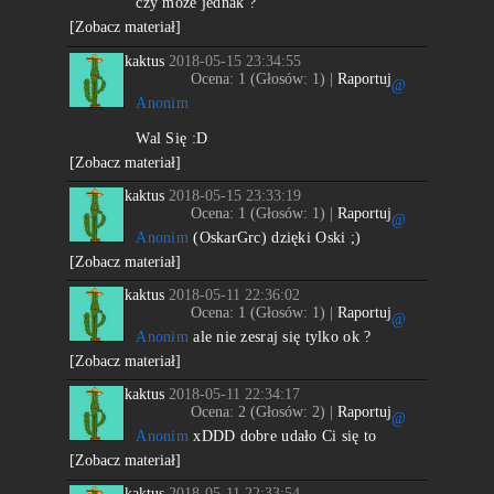
czy może jednak ?
[Zobacz materiał]
kaktus
2018-05-15 23:34:55
Ocena:
1
(Głosów:
1
) |
Raportuj
@
Anonim
Wal Się :D
[Zobacz materiał]
kaktus
2018-05-15 23:33:19
Ocena:
1
(Głosów:
1
) |
Raportuj
@
Anonim
(OskarGrc) dzięki Oski ;)
[Zobacz materiał]
kaktus
2018-05-11 22:36:02
Ocena:
1
(Głosów:
1
) |
Raportuj
@
Anonim
ale nie zesraj się tylko ok ?
[Zobacz materiał]
kaktus
2018-05-11 22:34:17
Ocena:
2
(Głosów:
2
) |
Raportuj
@
Anonim
xDDD dobre udało Ci się to
[Zobacz materiał]
kaktus
2018-05-11 22:33:54