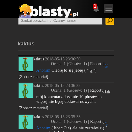
1
kaktus
kaktus
2018-05-15 23:36:50
Ocena:
1
(Głosów:
1
) |
Raportuj
@
Anonim
Ciebię to się jebię ( ͡° ͜ʖ ͡°)
[Zobacz materiał]
kaktus
2018-05-15 23:36:22
Ocena:
1
(Głosów:
1
) |
Raportuj
Jak
mój komentarz dostanie 10 plusów to
więcej nie będę dodawał nowych..
[Zobacz materiał]
kaktus
2018-05-15 23:35:33
Ocena:
1
(Głosów:
1
) |
Raportuj
@
Anonim
(Jebac Cie) ale nie zesrałeś się ?