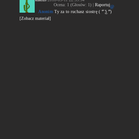
Ocena:
1
(Głosów:
1
) |
Raportuj
@
Anonim
Ty za to ruchasz siostrę ( ͡° ͜ʖ ͡°)
[Zobacz materiał]