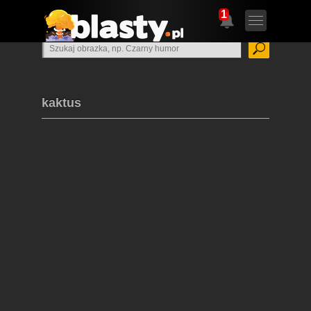
1
kaktus