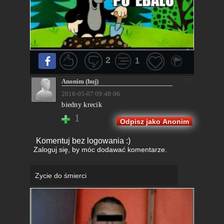
2
1
Anonim (huj)
2018-05-07 09:48:06
biedny krecik
1
Odpisz jako Anonim
Komentuj bez logowania :)
Zaloguj się
, by móc dodawać komentarze.
Zycie do śmierci