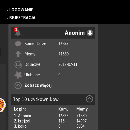
LOGOWANIE
»
REJESTRACJA
»
1
Anonim
Komentarze:
16833
Memy:
71580
Dołaczył
2017-07-11
Ulubione
0
Zobacz więcej
Top 10 użytkowników
Login:
Kom.
Memy
1.
Anonim
16833
71580
2.
krejzol
115
14997
3.
koko
0
5684