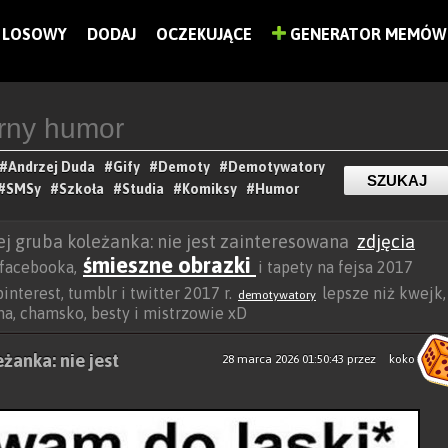
LOSOWY
DODAJ
OCZEKUJĄCE
GENERATOR MEMÓW
#Andrzej Duda
#Gify
#Demoty
#Demotywatory
#SMSy
#Szkoła
#Studia
#Komiksy
#Humor
jej gruba koleżanka: nie jest zainteresowana
zdjęcia
śmieszne obrazki
a facebooka,
i tapety na fejsa 2017
interest, tumblr i twitter 2017 r.
lepsze niż kwejk,
demotywatory
ocha, chamsko, besty i mistrzowie xD
eżanka: nie jest
28 marca 2026 01:50:43
przez
koko