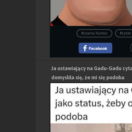
#czarny humor
#cytat
Ja ustawiający na Gadu-Gadu cytat
domysliła się, że mi się podoba