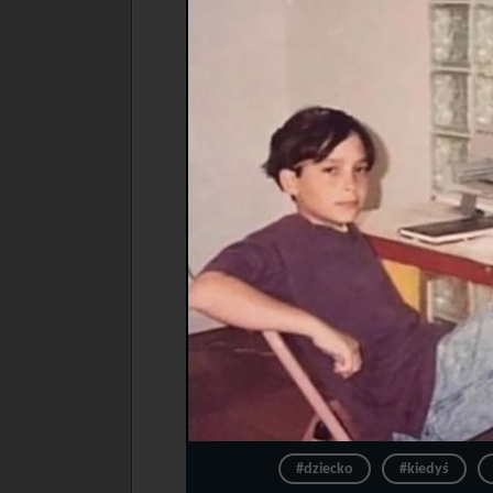
#dziecko
#kiedyś