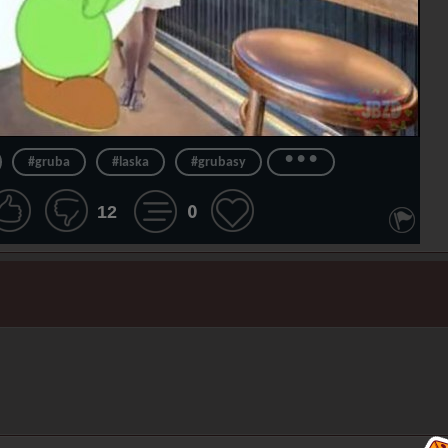
...
#gruba
#laska
#grubasy
0
12