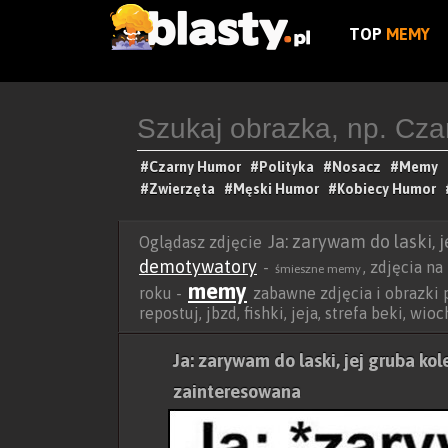
TOP
MEMY
#Czarny Humor
#Polityka
#Nosacz
#Memy
#Zwierzęta
#Męski Humor
#Kobiecy Humor
Ja: zarywam do laski, 
Oglądasz zdjęcie
demotywatory
-
, zdjęcia n
śmieszne memy
memy
roku -
zabawne zdjęcia i obrazki p
repostuj, jbzd, fishki, jeja, strefa beki, wi
Ja: zarywam do laski, jej gruba kol
zainteresowana