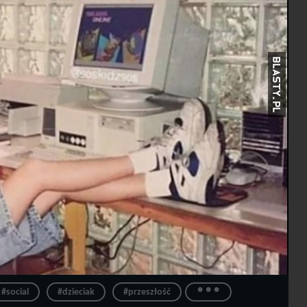
...
#social
#dzieciak
#przeszłość