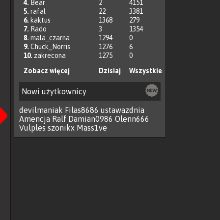
4.
Bear
2
4151
5.
rafal
22
3381
6.
kaktus
1368
279
7.
Rado
3
1354
8.
mala_czarna
1294
0
9.
Chuck_Norris
1276
6
10.
zakrecona
1275
0
Zobacz więcej
Dzisiaj
Wszystkie
Następna
Nowi użytkownicy
devilmaniak
Filas8686
ustawazdnia
Amencja
Ralf
Damian0986
Olenn666
Vulples
szonikx
Mass1ve