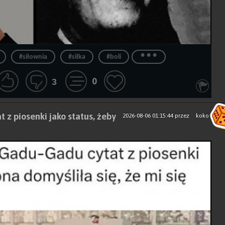
...
#siłownia
#siłka
#boli
0
3
 z piosenki jako status, żeby
2026-08-06 01:15:44
przez
koko