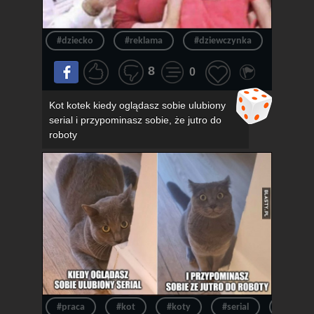
#dziecko
#reklama
#dziewczynka
#okula
8
0
Kot kotek kiedy oglądasz sobie ulubiony
serial i przypominasz sobie, że jutro do
roboty
#praca
#kot
#koty
#serial
#kotek