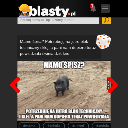
1
Mamo śpisz? Potrzebuję na jutro blok
techniczny i klej, a pani nam dopiero teraz
powiedziała świnia dzik knur
Poprzedni
Nas
#mama
#szkoła
#uczeń
#swinia
#dzi