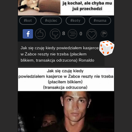
#kot
#ojciec
#koty
#mama
#związ
8
0
Jak się czuję kiedy powiedziałem kasjerce
w Żabce reszty nie trzeba (płaciłem
blikiem, transakcja odrzucona) Ronaldo