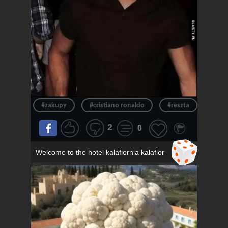
#zakupy
#cristiano ronaldo
#reszta
#ron
2
0
Welcome to the hotel kalafiornia kalafior