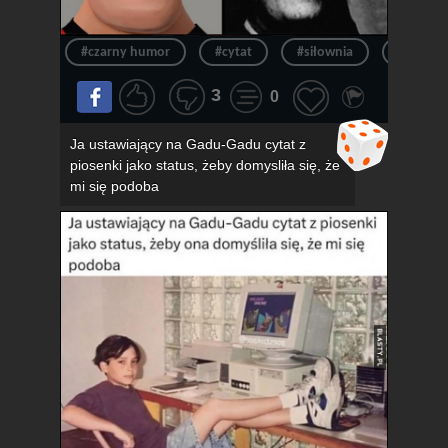
#czarny humor
#cytat
#siłownia
#siłka
3
0
Ja ustawiający na Gadu-Gadu cytat z
piosenki jako status, żeby domysliła się, że
mi się podoba