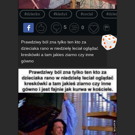
#dziecko
#kiedyś
#social
#dzieciak
5
0
Prawdziwy ból zna tylko ten kto za
dzieciaka rano w niedzielę leciał oglądać
kreskówki a tam jakies ziarno czy inne
gówno