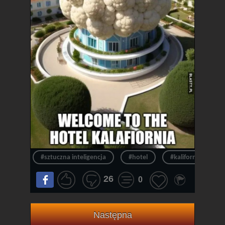
#sztuczna inteligencja
#hotel
#kalifornia
26
0
Następna