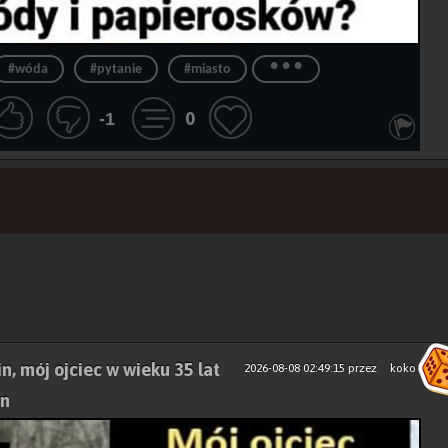
...
#wóda
#pytanie
#miasto
0
-1
n, mój ojciec w wieku 35 lat
2026-08-08 02:49:15
przez
koko
en