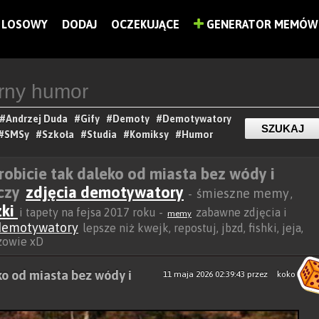
LOSOWY
DODAJ
OCZEKUJĄCE
GENERATOR MEMÓW
#Andrzej Duda
#Gify
#Demoty
#Demotywatory
#SMSy
#Szkoła
#Studia
#Komiksy
#Humor
 robicie tak daleko od miasta bez wódy i
czy
zdjęcia demotywatory
śmieszne memy
-
,
zki
i tapety na fejsa 2017 roku -
zabawne zdjęcia i
memy
demotywatory
lepsze niż kwejk, repostuj, jbzd, fishki, jeja,
rzowie xD
eko od miasta bez wódy i
11 maja 2026 02:39:43
przez
koko