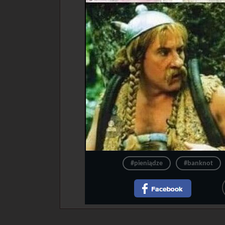
#pieniądze
#banknot