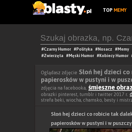
TOP
MEMY
#Czarny Humor
#Polityka
#Nosacz
#Memy
#Zwierzęta
#Męski Humor
#Kobiecy Humor
Słoń hej dzieci co
Oglądasz zdjęcie
papierosków w pustyni i w pusz
śmieszne obra
zdjęcia na facebooka,
obrazki pinterest, tumblr i twitter 2017 r.
strefa beki, wiocha, chamsko, besty i mist
Słoń hej dzieci co robicie tak dal
papierosków w pustyni i w puszczy