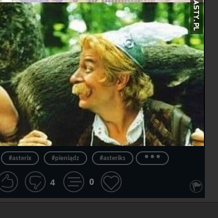
...
#asterix
#pieniądz
#asteriks
0
4