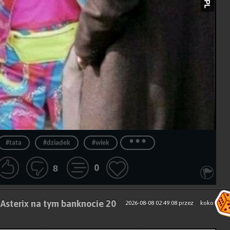
...
#tata
#dziadek
#wiek
0
8
 Asterix na tym banknocie 20
2026-08-08 02:49:08
przez
koko