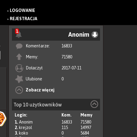
LOGOWANIE
»
REJESTRACJA
»
1
Anonim
Komentarze:
16833
Memy:
71580
Dołaczył
2017-07-11
Ulubione
0
Zobacz więcej
Top 10 użytkowników
Login:
Kom.
Memy
1.
Anonim
16833
71580
2.
krejzol
115
14997
3.
koko
0
5684