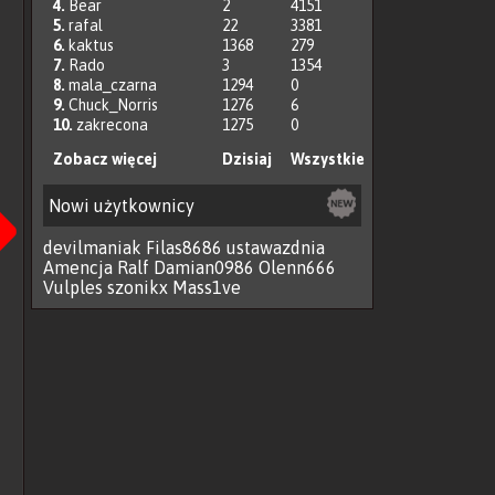
4.
Bear
2
4151
5.
rafal
22
3381
6.
kaktus
1368
279
7.
Rado
3
1354
8.
mala_czarna
1294
0
9.
Chuck_Norris
1276
6
10.
zakrecona
1275
0
Zobacz więcej
Dzisiaj
Wszystkie
Następna
Nowi użytkownicy
devilmaniak
Filas8686
ustawazdnia
Amencja
Ralf
Damian0986
Olenn666
Vulples
szonikx
Mass1ve