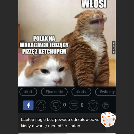
#kot
#jedzenie
#koty
#włochy
#pi
0
0
Laptop nagle bez powodu odrzutowiec vs
kiedy otworzę menedżer zadań