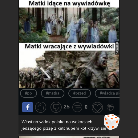
#po
#matka
#przed
#władca pierścieni
25
0
Włosi na widok polaka na wakacjach
jedzącego pizzę z ketchupem kot krzywi się