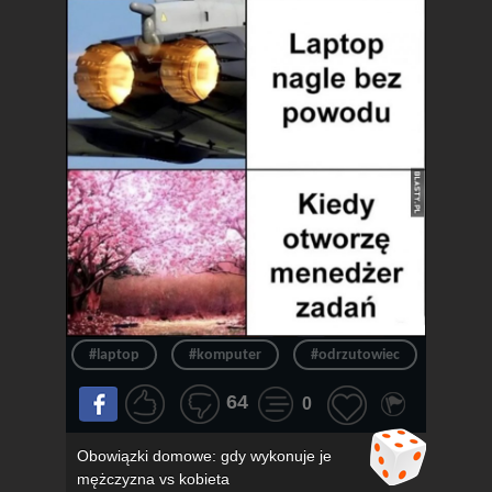
#laptop
#komputer
#odrzutowiec
#chło
64
0
Obowiązki domowe: gdy wykonuje je
mężczyzna vs kobieta