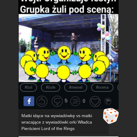
#żul
#żule
#menel
#scena
#menel
5
0
Matki idące na wywiadówkę vs matki
wracające z wywiadówki orki Władca
Pierścieni Lord of the Rings