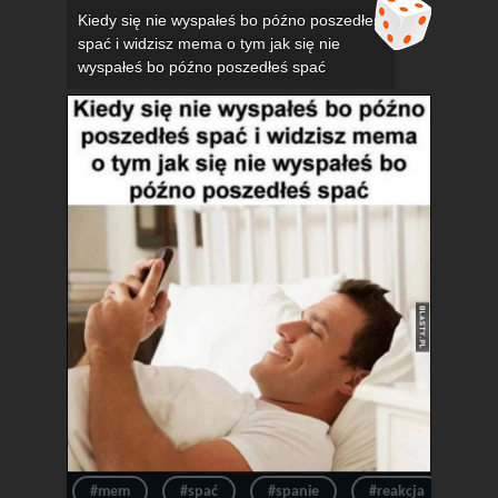
Kiedy się nie wyspałeś bo późno poszedłeś
spać i widzisz mema o tym jak się nie
wyspałeś bo późno poszedłeś spać
#mem
#spać
#spanie
#reakcja
#n