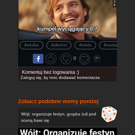
#wódka
#alkohol
#wóda
#nauka
#k
0
Komentuj bez logowania :)
Zaloguj się
, by móc dodawać komentarze.
Zobacz podobne memy poniżej
Wójt: organizuje festyn, grupka żuli pod
sceną bawi się