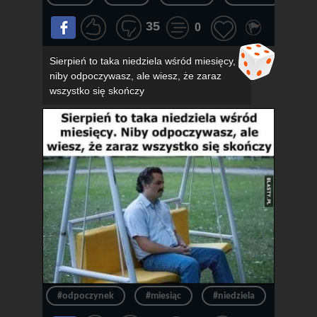
35
0
Sierpień to taka niedziela wśród miesięcy,
niby odpoczywasz, ale wiesz, że zaraz
wszystko się skończy
#odpoczynek
#miesiąc
#niedziela
#konie