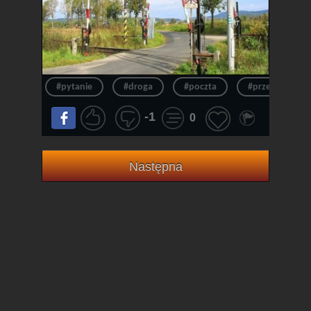
#pytanie
#droga
#poczta
#przepraszam
-1
0
Następna