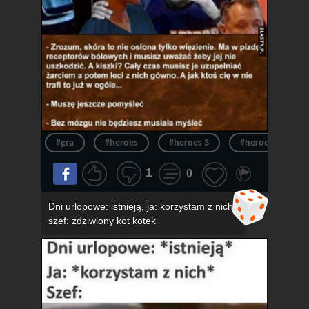
#gra
#heroes
#heroes 3
#heroes of migh
1
0
Dni urlopowe: istnieją, ja: korzystam z nich,
szef: zdziwiony kot kotek