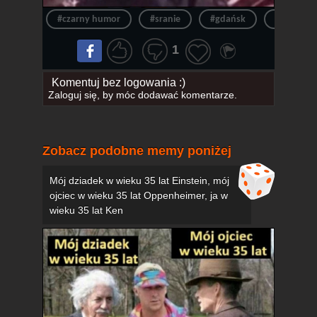
#czarny humor
#sranie
#gdańsk
#dosłown
1
Komentuj bez logowania :)
Zaloguj się
, by móc dodawać komentarze.
Zobacz podobne memy poniżej
Mój dziadek w wieku 35 lat Einstein, mój
ojciec w wieku 35 lat Oppenheimer, ja w
wieku 35 lat Ken