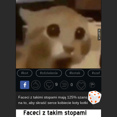
#kot
#zdziwienie
#kotek
#szef
#ur
9
0
Faceci z takimi stopami mają 125% szans
na to, aby skraść serce kobiecie koty kotki