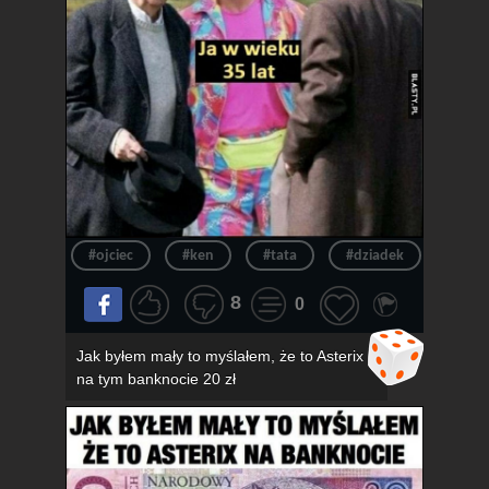
#ojciec
#ken
#tata
#dziadek
#wie
8
0
Jak byłem mały to myślałem, że to Asterix
na tym banknocie 20 zł