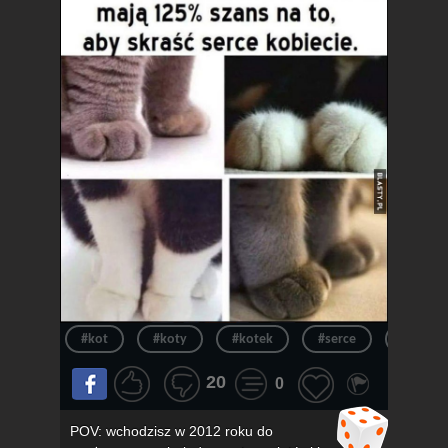
#kot
#koty
#kotek
#serce
#kotki
20
0
POV: wchodzisz w 2012 roku do