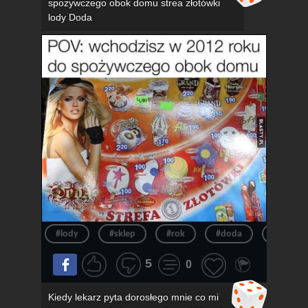
spożywczego obok domu strea złotówki
lody Doda
#lody
#sklep
#rok
#doda
#pov
5
0
Kiedy lekarz pyta dorosłego mnie co mi