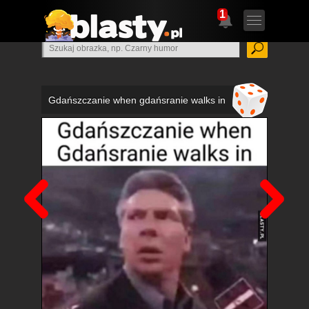
1
Gdańszczanie when gdańsranie walks in
Poprzedni
Nas