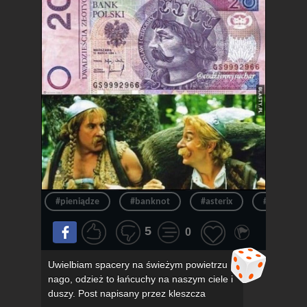
#pieniądze
#banknot
#asterix
#pieniądz
5
0
Uwielbiam spacery na świeżym powietrzu
nago, odzież to łańcuchy na naszym ciele i
duszy. Post napisany przez kleszcza