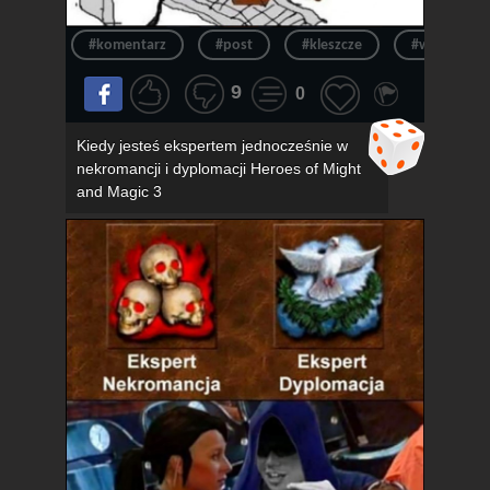
#komentarz
#post
#kleszcze
#wpis
9
0
Kiedy jesteś ekspertem jednocześnie w
nekromancji i dyplomacji Heroes of Might
and Magic 3