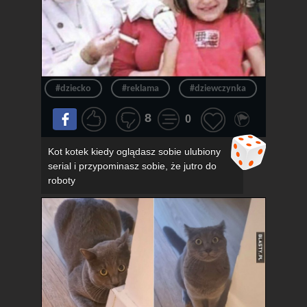
#dziecko
#reklama
#dziewczynka
#okula
8
0
Kot kotek kiedy oglądasz sobie ulubiony
serial i przypominasz sobie, że jutro do
roboty