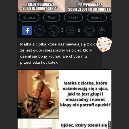
#praca
#kot
#koty
#serial
#kotek
3
0
Matka z ciotką które naśmiewają się z ojca,
że jest głupi i niezaradny vs ojciec który
ożenił się bo ją kochał, ale chyba mu
przechodzi kot kotek