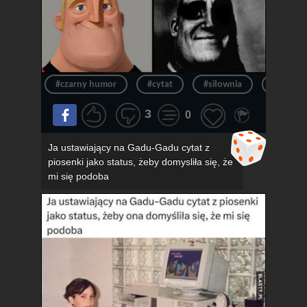
#czarny humor
#cytat
#siłownia
#siłka
3
0
Ja ustawiający na Gadu-Gadu cytat z
piosenki jako status, żeby domysliła się, że
mi się podoba