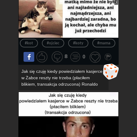
#kot
#ojciec
#koty
#mama
#związ
8
0
Jak się czuję kiedy powiedziałem kasjerce
w Żabce reszty nie trzeba (płaciłem
blikiem, transakcja odrzucona) Ronaldo