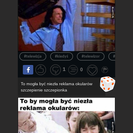
#telewizja
#kiedyś
#telewizor
#ból
1
0
To mogła być niezła reklama okularów
szczepienie szczepionka