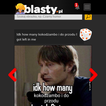
1
Idk how many kokodżambo i do przodu I
got left in me
Poprzedni
Nas