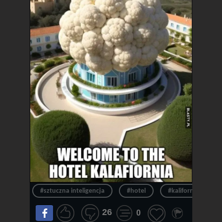
#sztuczna inteligencja
#hotel
#kalifornia
26
0