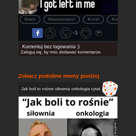
#mem
#demotywator
#cytat
#smutne
-1
Komentuj bez logowania :)
Zaloguj się
, by móc dodawać komentarze.
Zobacz podobne memy poniżej
Jak boli to rośnie siłownia onkologia cytat