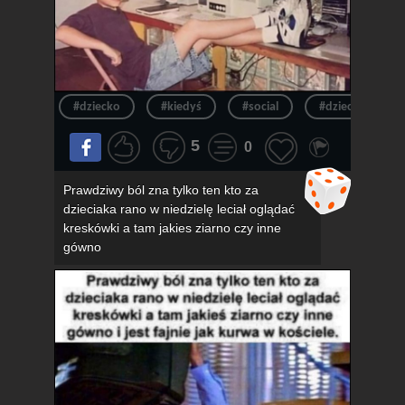
#dziecko
#kiedyś
#social
#dzieciak
5
0
Prawdziwy ból zna tylko ten kto za
dzieciaka rano w niedzielę leciał oglądać
kreskówki a tam jakies ziarno czy inne
gówno