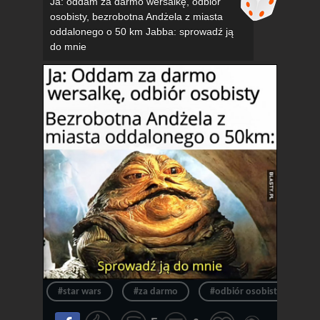
Ja: oddam za darmo wersalkę, odbiór
osobisty, bezrobotna Andżela z miasta
oddalonego o 50 km Jabba: sprowadź ją
do mnie
#star wars
#za darmo
#odbiór osobisty
#