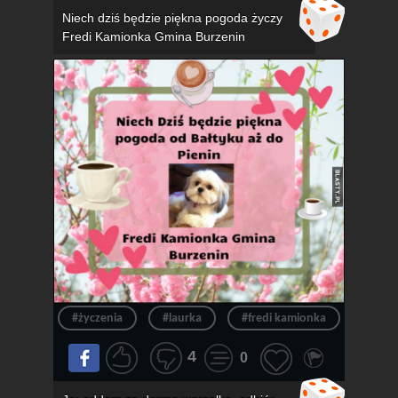
Niech dziś będzie piękna pogoda życzy
Fredi Kamionka Gmina Burzenin
#życzenia
#laurka
#fredi kamionka
#gmin
4
0