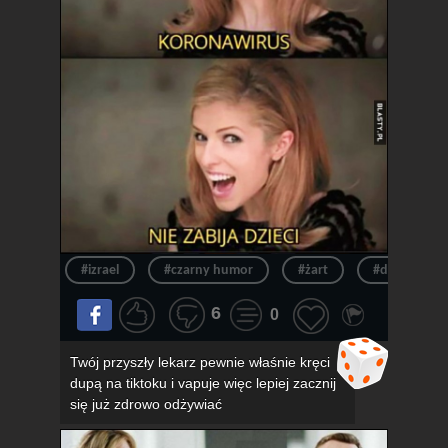
#izrael
#czarny humor
#żart
#dowcip
6
0
Twój przyszły lekarz pewnie właśnie kręci
dupą na tiktoku i vapuje więc lepiej zacznij
się już zdrowo odżywiać