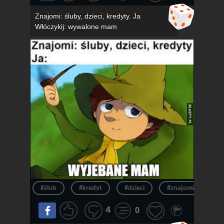
Znajomi: śluby, dzieci, kredyty. Ja
Włóczykij: wywalone mam
#ślub
#kredyt
#dzieci
#znajomi
#k
4
0