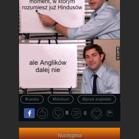
#nauka
#hindusi
#język angielski
#angiel
8
0
Następna