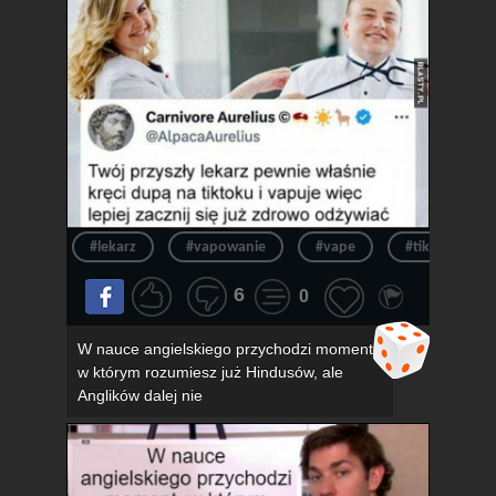
#lekarz
#vapowanie
#vape
#tik tok
6
0
W nauce angielskiego przychodzi moment,
w którym rozumiesz już Hindusów, ale
Anglików dalej nie