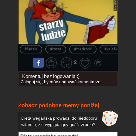
#ludzie
#cytat
#mądrość
#książka
#
2
Komentuj bez logowania :)
Zaloguj się
, by móc dodawać komentarze.
Zobacz podobne memy poniżej
Dieta wegańska prowadzi do niedoboru
witamin, źle wyglądający gość: źródło?