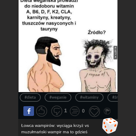
#dieta
#weganie
#witaminy
#źródło
1
0
Łowca wampirów: wyciąga krzyż vs
muzułmański wampir ma to gdzieś