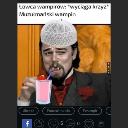
#krzyż
#muzułmanin
#wampir
#muzułma
5
0