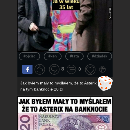
#ojciec
#ken
#tata
#dziadek
#wie
8
0
Jak byłem mały to myślałem, że to Asterix
na tym banknocie 20 zł