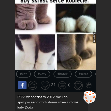
#kot
#koty
#kotek
#serce
#kotki
21
0
POV: wchodzisz w 2012 roku do
spożywczego obok domu strea złotówki
lody Doda