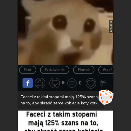
#kot
#zdziwienie
#kotek
#szef
#ur
9
0
Faceci z takimi stopami mają 125% szans
na to, aby skraść serce kobiecie koty kotki