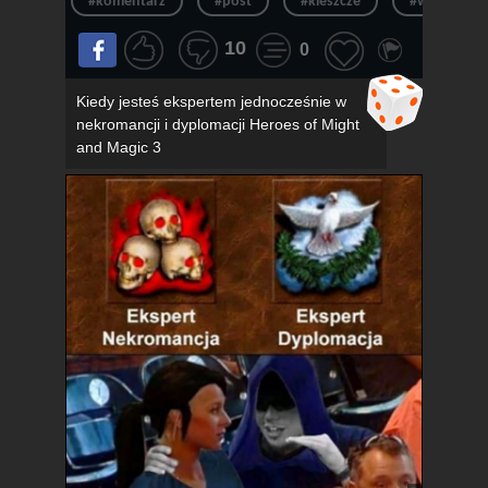
#komentarz
#post
#kleszcze
#wpis
10
0
Kiedy jesteś ekspertem jednocześnie w
nekromancji i dyplomacji Heroes of Might
and Magic 3