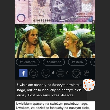
#pieniądze
#banknot
#asterix
#pieniądz
4
0
Uwielbiam spacery na świeżym powietrzu
nago, odzież to łańcuchy na naszym ciele i
duszy. Post napisany przez kleszcza