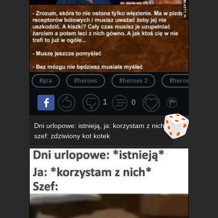
#gra
#heroes
#heroes 3
#heroes of migh
1
0
Dni urlopowe: istnieją, ja: korzystam z nich,
szef: zdziwiony kot kotek