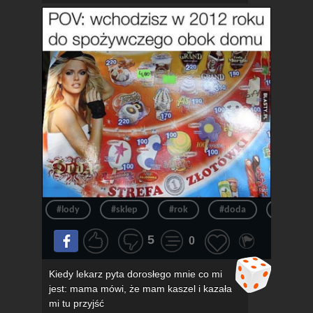
#lody
#sklep
#rok
#doda
#pov
5
0
Kiedy lekarz pyta dorosłego mnie co mi
jest: mama mówi, że mam kaszel i kazała
mi tu przyjść