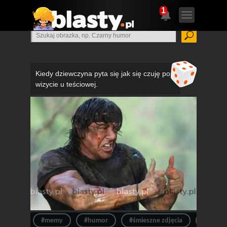
1
Kiedy dziewczyna pyta się jak się czuję po
wizycie u teściowej.
#memy
#humor
#śmieszne zdjęcia
#z filmu