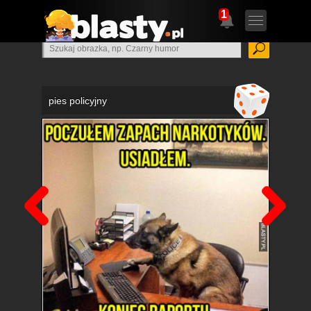
1
pies policyjny
Poprzedni
Nas