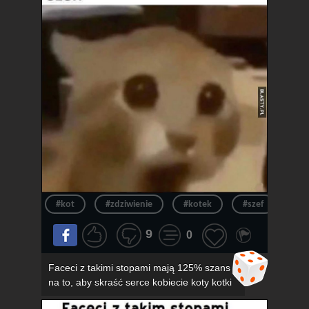
#kot
#zdziwienie
#kotek
#szef
#ur
9
0
Faceci z takimi stopami mają 125% szans
na to, aby skraść serce kobiecie koty kotki