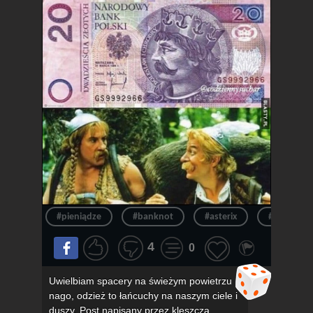
#pieniądze
#banknot
#asterix
#pieniądz
4
0
Uwielbiam spacery na świeżym powietrzu
nago, odzież to łańcuchy na naszym ciele i
duszy. Post napisany przez kleszcza