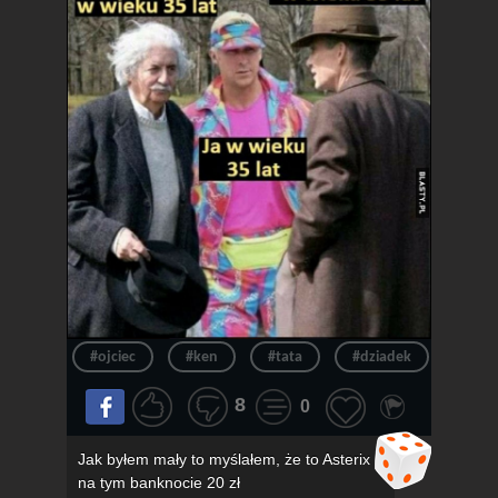
#ojciec
#ken
#tata
#dziadek
#wie
8
0
Jak byłem mały to myślałem, że to Asterix
na tym banknocie 20 zł