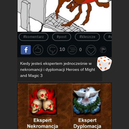
#komentarz
#post
#kleszcze
#wpis
10
0
Kiedy jesteś ekspertem jednocześnie w
nekromancji i dyplomacji Heroes of Might
and Magic 3