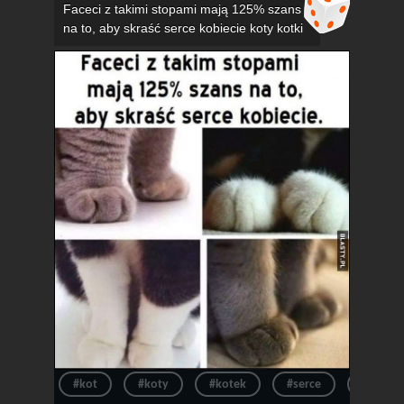
Faceci z takimi stopami mają 125% szans
na to, aby skraść serce kobiecie koty kotki
#kot
#koty
#kotek
#serce
#kotki