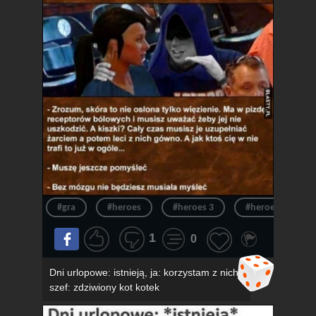
#gra
#heroes
#heroes 3
#heroes of migh
1
0
Dni urlopowe: istnieją, ja: korzystam z nich,
szef: zdziwiony kot kotek