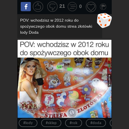
21
0
POV: wchodzisz w 2012 roku do
spożywczego obok domu strea złotówki
lody Doda
#lody
#sklep
#rok
#doda
#pov