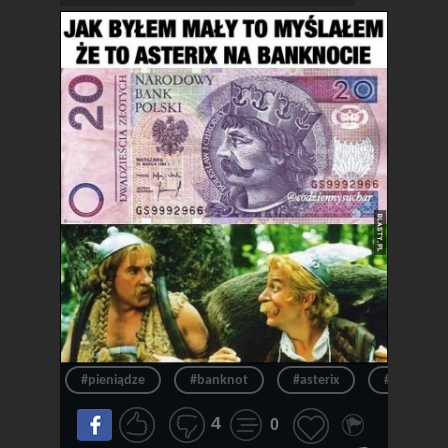
#pieniądze
#banknot
#asterix
#pieniądz
4
0