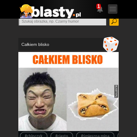
1
Całkiem blisko
#chinczyk
#ciasto
#śmieszna mina
#ciastk