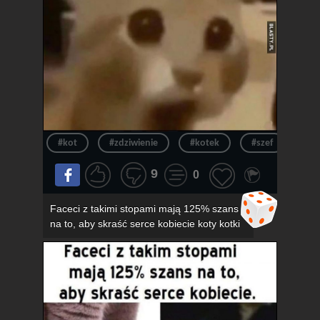
#kot
#zdziwienie
#kotek
#szef
#ur
9
0
Faceci z takimi stopami mają 125% szans
na to, aby skraść serce kobiecie koty kotki