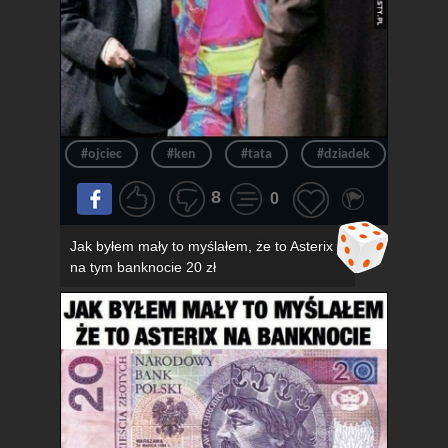
#ojciec
#ken
#tata
#dziadek
#wie
8
0
Jak byłem mały to myślałem, że to Asterix
na tym banknocie 20 zł