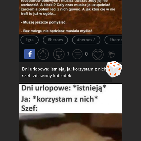
#gra
#heroes
#heroes 3
#heroes of migh
1
0
Dni urlopowe: istnieją, ja: korzystam z nich,
szef: zdziwiony kot kotek