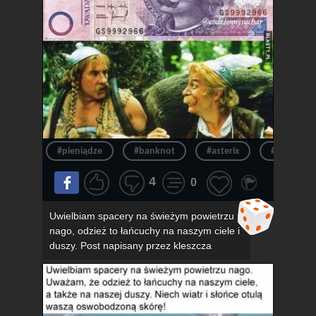
#pieniądze
#banknot
#asterix
#pieniądz
4
0
Uwielbiam spacery na świeżym powietrzu
nago, odzież to łańcuchy na naszym ciele i
duszy. Post napisany przez kleszcza