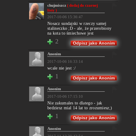
chujmiszcz
( dodaj do czarnej
listy )
2017-10-06 15:36:47
Nosacz sundajski w rzeczy samej
stalineczko ;D - ale, że przerobiony
na kota to śmiechowe jest
2
Odpisz jako Anonim
Anonim
2017-10-06 16:33:14
wcale nie jest :/
1
Odpisz jako Anonim
Anonim
2017-10-06 17:15:10
Nie zakumales to dlatego - jak
bedziesz mial 14 lat to zrozumiesz;)
1
Odpisz jako Anonim
Anonim