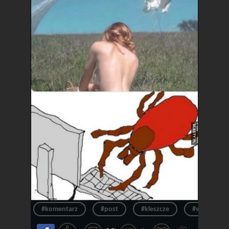
#komentarz
#post
#kleszcze
#wpis