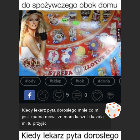
#lody
#sklep
#rok
#doda
#pov
5
0
Kiedy lekarz pyta dorosłego mnie co mi
jest: mama mówi, że mam kaszel i kazała
mi tu przyjść