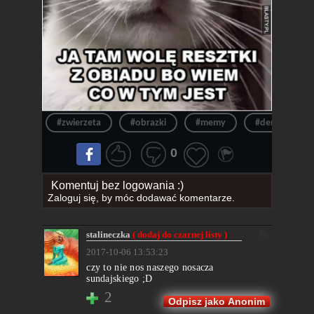
#zwierzeta
#obrazki
#memy
#demoty
0
Komentuj bez logowania :)
Zaloguj się
, by móc dodawać komentarze.
stalineczka
( dodaj do czarnej listy )
2017-10-06 13:53:23
czy to nie nos naszego nosacza
sundajskiego ;D
2
Odpisz jako Anonim