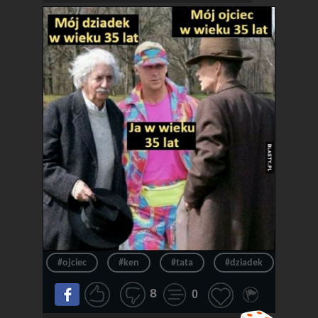
#ojciec
#ken
#tata
#dziadek
#wie
8
0