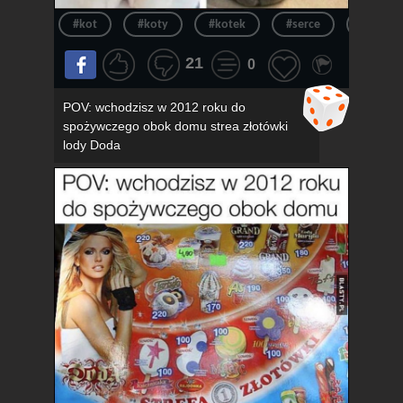
#kot
#koty
#kotek
#serce
#kotki
21
0
POV: wchodzisz w 2012 roku do
spożywczego obok domu strea złotówki
lody Doda