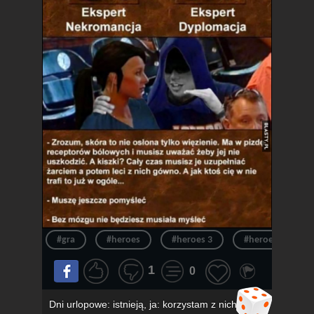
#gra
#heroes
#heroes 3
#heroes of migh
1
0
Dni urlopowe: istnieją, ja: korzystam z nich,