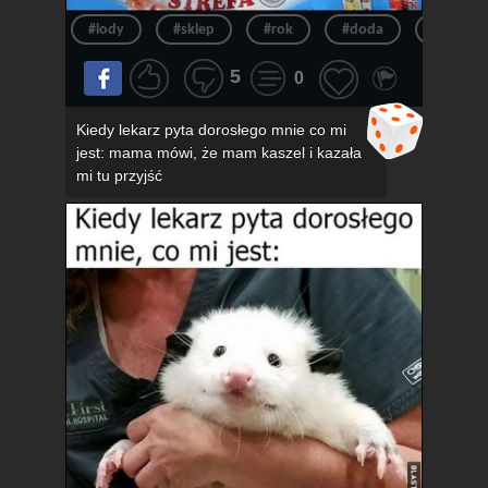
#lody
#sklep
#rok
#doda
#pov
5
0
Kiedy lekarz pyta dorosłego mnie co mi
jest: mama mówi, że mam kaszel i kazała
mi tu przyjść