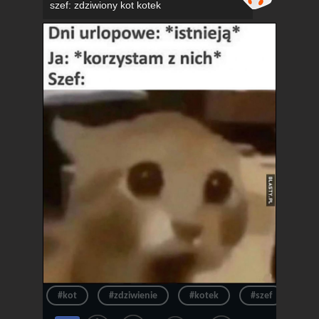
szef: zdziwiony kot kotek
#kot
#zdziwienie
#kotek
#szef
#ur