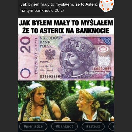
Jak byłem mały to myślałem, że to Asterix
na tym banknocie 20 zł
#pieniądze
#banknot
#asterix
#pieniądz