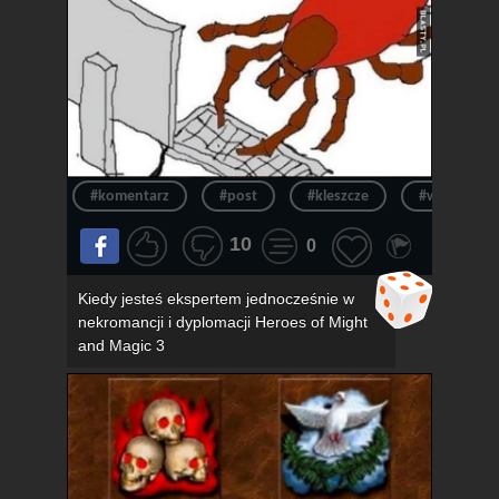
#komentarz
#post
#kleszcze
#wpis
10
0
Kiedy jesteś ekspertem jednocześnie w
nekromancji i dyplomacji Heroes of Might
and Magic 3