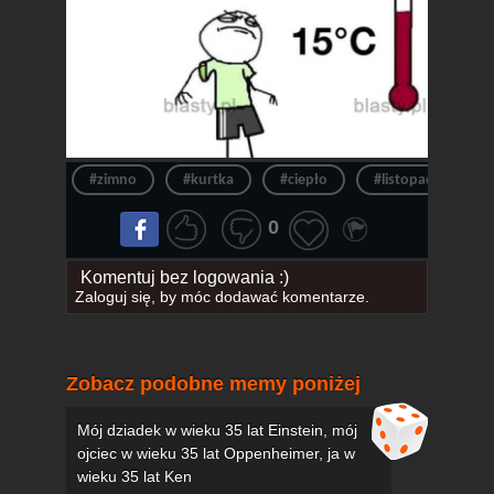
#zimno
#kurtka
#ciepło
#listopad
#
0
Komentuj bez logowania :)
Zaloguj się
, by móc dodawać komentarze.
Zobacz podobne memy poniżej
Mój dziadek w wieku 35 lat Einstein, mój
ojciec w wieku 35 lat Oppenheimer, ja w
wieku 35 lat Ken