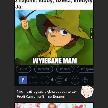
#ślub
#kredyt
#dzieci
#znajomi
#k
4
0
Niech dziś będzie piękna pogoda życzy
Fredi Kamionka Gmina Burzenin