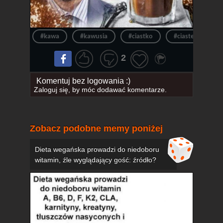
#kawa
#kawusia
#ciastko
#ciasteczko
2
Komentuj bez logowania :)
Zaloguj się
, by móc dodawać komentarze.
Zobacz podobne memy poniżej
Dieta wegańska prowadzi do niedoboru
witamin, źle wyglądający gość: źródło?