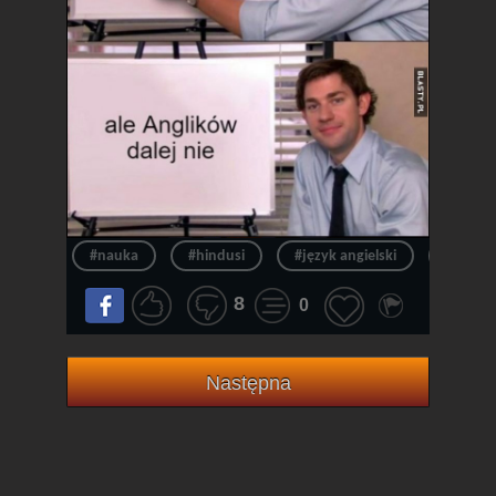
#nauka
#hindusi
#język angielski
#angiel
8
0
Następna