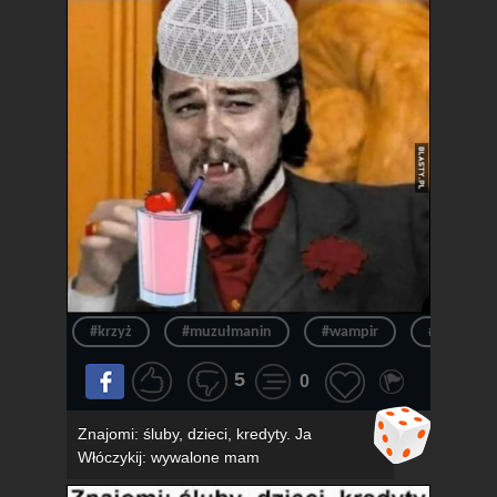
#krzyż
#muzułmanin
#wampir
#muzułma
5
0
Znajomi: śluby, dzieci, kredyty. Ja
Włóczykij: wywalone mam