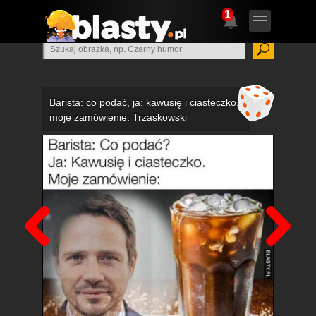
1
Barista: co podać, ja: kawusię i ciasteczko,
moje zamówienie: Trzaskowski
Poprzedni
Nas