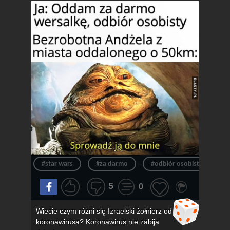
#star wars
#za darmo
#odbiór osobisty
#
5
0
Wiecie czym różni się Izraelski żołnierz od
koronawirusa? Koronawirus nie zabija