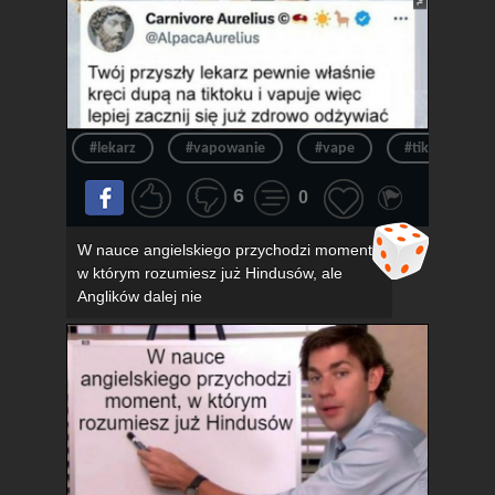
#lekarz
#vapowanie
#vape
#tik tok
6
0
W nauce angielskiego przychodzi moment,
w którym rozumiesz już Hindusów, ale
Anglików dalej nie