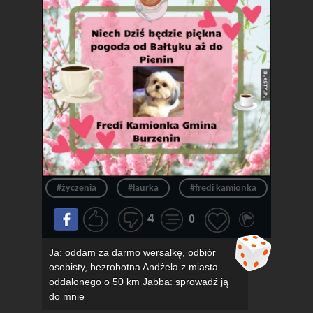
#życzenia
#laurka
#fredi kamionka
#gmin
4
0
Ja: oddam za darmo wersalkę, odbiór
osobisty, bezrobotna Andżela z miasta
oddalonego o 50 km Jabba: sprowadź ją
do mnie