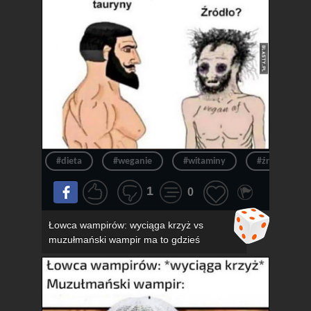
#dieta
#weganie
#witaminy
#źródło
1
0
Łowca wampirów: wyciąga krzyż vs
muzułmański wampir ma to gdzieś