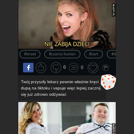
#izrael
#czarny humor
#żart
#dowcip
6
0
Twój przyszły lekarz pewnie właśnie kręci
dupą na tiktoku i vapuje więc lepiej zacznij
się już zdrowo odżywiać