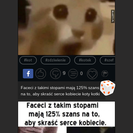
#kot
#zdziwienie
#kotek
#szef
#ur
9
0
Faceci z takimi stopami mają 125% szans
na to, aby skraść serce kobiecie koty kotki