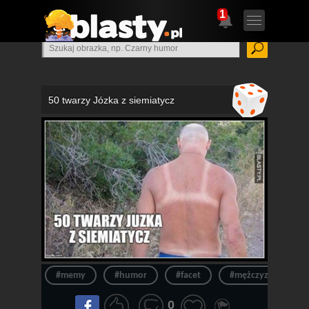
1
50 twarzy Józka z siemiatycz
#memy
#humor
#facet
#mężczyzna
0