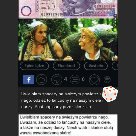
#pieniądze
#banknot
#asterix
#pieniądz
4
0
Uwielbiam spacery na świeżym powietrzu
nago, odzież to łańcuchy na naszym ciele i
duszy. Post napisany przez kleszcza