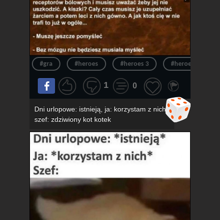
#gra
#heroes
#heroes 3
#heroes of migh
1
0
Dni urlopowe: istnieją, ja: korzystam z nich,
szef: zdziwiony kot kotek