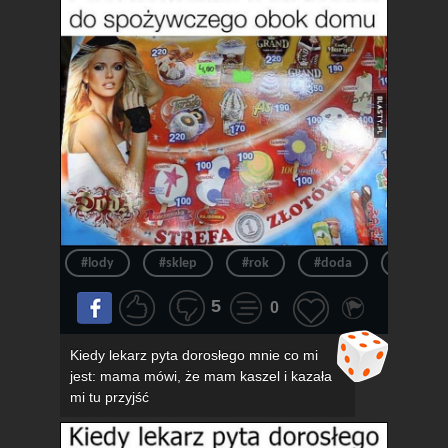
#lody
#sklep
#rok
#doda
#pov
5
0
Kiedy lekarz pyta dorosłego mnie co mi
jest: mama mówi, że mam kaszel i kazała
mi tu przyjść