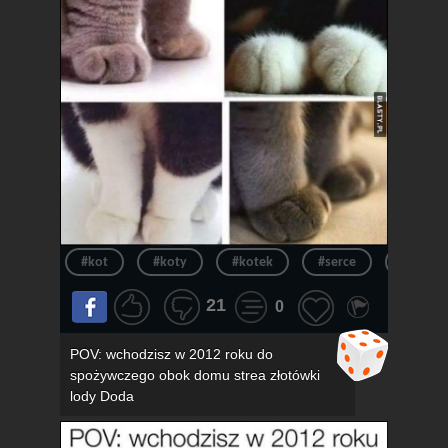
#kot
#koty
#kotek
#serce
#kotki
21
0
POV: wchodzisz w 2012 roku do
spożywczego obok domu strea złotówki
lody Doda