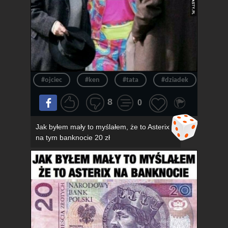
#ojciec
#ken
#tata
#dziadek
#wie
8
0
Jak byłem mały to myślałem, że to Asterix
na tym banknocie 20 zł