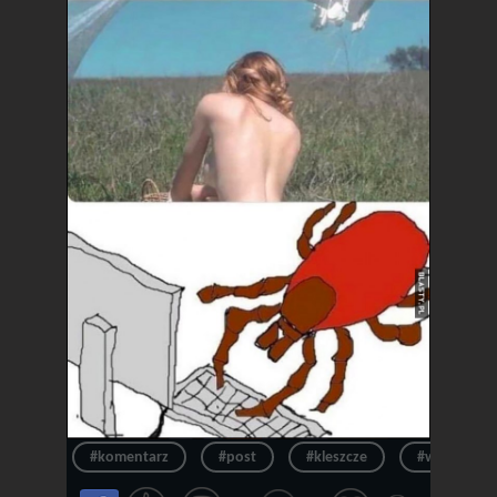
#komentarz
#post
#kleszcze
#wpis