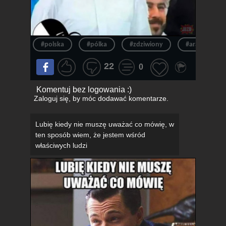
#polska
#pólka
#zdziwiony
#arab
22
0
Komentuj bez logowania :)
Zaloguj się
, by móc dodawać komentarze.
Lubię kiedy nie muszę uważać co mówię, w
ten sposób wiem, że jestem wśród
właściwych ludzi