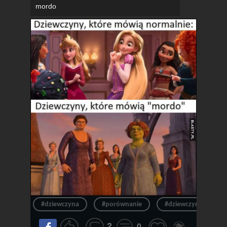
mordo
#dziewczyna
#porównanie
#dziewczyny
2
0