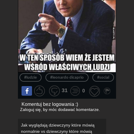
#ludzie
#leonardo dicaprio
#social
#mów
31
0
Komentuj bez logowania :)
Zaloguj się
, by móc dodawać komentarze.
Jak wyglądają dziewczyny które mówią
normalnie vs dziewczyny które mówią