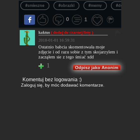
#smieszne
#obrazki
#memy
#demoty
0
1
kaktus
( dodaj do czarnej listy )
2018-01-01 16:59:31
Ostatnio babcia skomentowała moje
zdjęcie i od razu sobie z tym skojarzylem i
zacząłem sie z tego śmiać xdd
1
Odpisz jako Anonim
Komentuj bez logowania :)
Zaloguj się
, by móc dodawać komentarze.