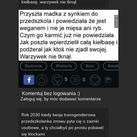
kiełbasę, warzywek nie tknął
#jedzenie
#historia
#syn
#matka
5
0
Komentuj bez logowania :)
Zaloguj się
, by móc dodawać komentarze.
Rok 2030 kiedy twoja transgenderowa
przedszkolanka znowu pyta cię o zaimki
osobowe, a ty chciałbyś po prostu pobawić
się klockami