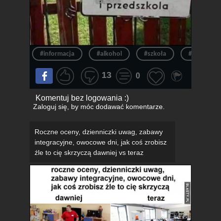
#informacja
#alkohol
#szkoła
#pracowni
13
0
Komentuj bez logowania :)
Zaloguj się
, by móc dodawać komentarze.
Roczne oceny, dzienniczki uwag, zabawy
integracyjne, owocowe dni, jak coś zrobisz
źle to cię skrzyczą dawniej vs teraz