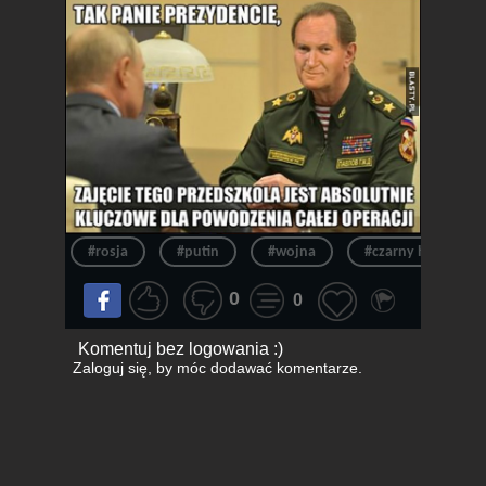
#rosja
#putin
#wojna
#czarny humor
0
0
Komentuj bez logowania :)
Zaloguj się
, by móc dodawać komentarze.