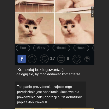
#kot
#koty
#kotek
#pani
#nożyczk
17
0
Komentuj bez logowania :)
Zaloguj się
, by móc dodawać komentarze.
Tak panie prezydencie, zajęcie tego
przedszkola jest absolutnie kluczowe dla
powodzenia całej operacji putin denaturov
papież Jan Paweł II