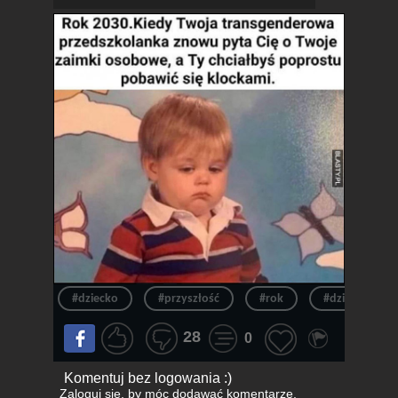
#dziecko
#przyszłość
#rok
#dzieciak
28
0
Komentuj bez logowania :)
Zaloguj się
, by móc dodawać komentarze.