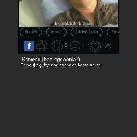
#ranek
#rano
#dzień świra
#przedszkole
0
1
Komentuj bez logowania :)
Zaloguj się
, by móc dodawać komentarze.