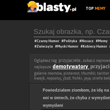
TOP
MEMY
#Czarny Humor
#Polityka
#Nosacz
#Memy
#Zwierzęta
#Męski Humor
#Kobiecy Humor
przyjaciele
Oglądasz tag
, zobacz najnow
demotywatory
przyjaci
najlepsze
galerie memów, pinterest, thumblr, twitter
kwejk, repostuj, jbzd, fishki, jeja, strefa 
Powiedziałem ziomkom, że idę na 
oni w śmiech, że chyba z wymyśloną
wymyśleni