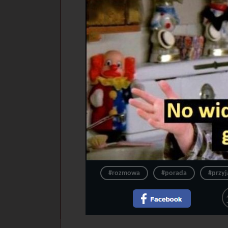
#rozmowa
#porada
#przyj