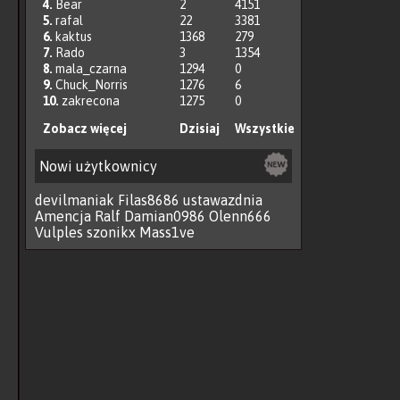
4.
Bear
2
4151
5.
rafal
22
3381
6.
kaktus
1368
279
7.
Rado
3
1354
8.
mala_czarna
1294
0
9.
Chuck_Norris
1276
6
10.
zakrecona
1275
0
Zobacz więcej
Dzisiaj
Wszystkie
Nowi użytkownicy
devilmaniak
Filas8686
ustawazdnia
Amencja
Ralf
Damian0986
Olenn666
Vulples
szonikx
Mass1ve