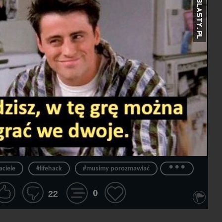
...
aciele
#lifehack
#musimy porozmawiać
0
22