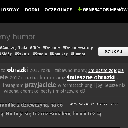
LOSOWY
DODAJ
OCZEKUJĄCE
GENERATOR MEMÓW
#Andrzej Duda
#Gify
#Demoty
#Demotywatory
#SMSy
#Szkoła
#Studia
#Komiksy
#Humor
obrazki
sze
2017 roku - zabawne memy,
śmieszne zdjęcia
,
ele
śmieszne obrazki
humor
2017 r. i extra
oraz
-
przyjaciele
 i instagram
w formatach png i jpg. lepsze niż
beki, wiocha, chamsko, besty i mistrzowie xD
randkę z dziewczyną, na co
2026-05-19 02:22:03
przez
koko
. No to ja się też roześmiałem, bo oni też są