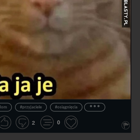
...
dom
#przyjaciele
#osiągnięcia
0
2