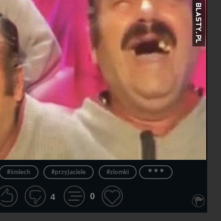
...
#śmiech
#przyjaciele
#ziomki
0
4