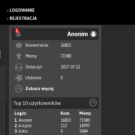
LOGOWANIE
»
REJESTRACJA
»
1
Anonim
Komentarze:
16833
Memy:
71580
Dołaczył
2017-07-11
Ulubione
0
Zobacz więcej
Top 10 użytkowników
Login:
Kom.
Memy
1.
Anonim
16833
71580
2.
krejzol
115
14997
3.
koko
0
5684