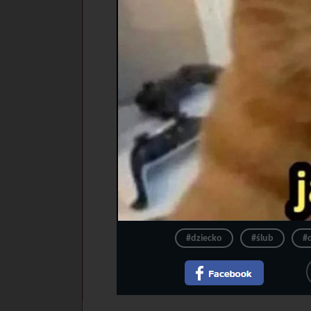
#dziecko
#ślub
#