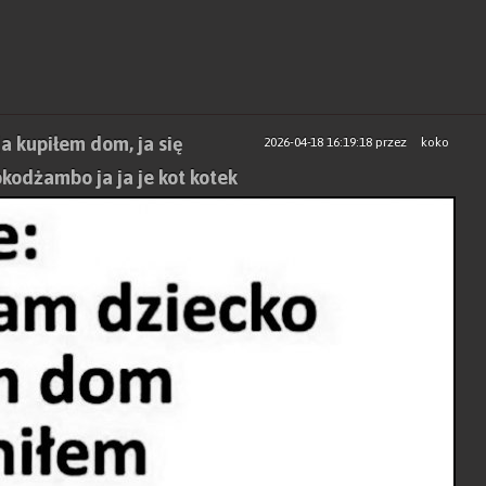
ja kupiłem dom, ja się
2026-04-18 16:19:18
przez
koko
okodżambo ja ja je kot kotek