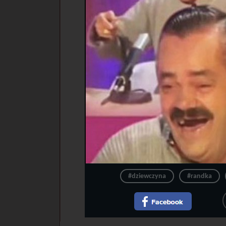
#dziewczyna
#randka