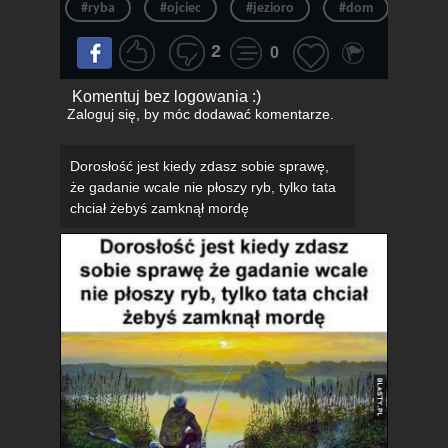
#ryba
#ojciec
#jezioro
#dom
#tat
2
0
Komentuj bez logowania :)
Zaloguj się
, by móc dodawać komentarze.
Dorosłość jest kiedy zdasz sobie sprawę,
że gadanie wcale nie płoszy ryb, tylko tata
chciał żebyś zamknął mordę