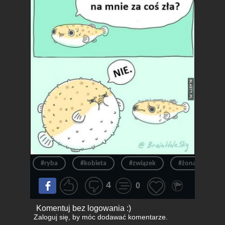
#ryba
#kobieta
#związek
#żona
#
4
0
Komentuj bez logowania :)
Zaloguj się
, by móc dodawać komentarze.