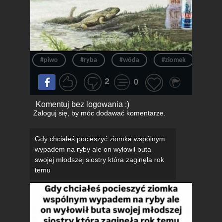
#piwo
#ryba
#wóda
#ziomek
#war
2
0
Komentuj bez logowania :)
Zaloguj się
, by móc dodawać komentarze.
Gdy chciałeś pocieszyć ziomka wspólnym
wypadem na ryby ale on wyłowił buta
swojej młodszej siostry która zaginęła rok
temu