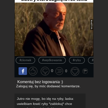
#ziomek
#wędkowanie
#ryby
#siostra
0
0
Komentuj bez logowania :)
Zaloguj się
, by móc dodawać komentarze.
Jutro nie mogę, bo idę na ryby, laska:
uwielbiam łowić ryby *zablokuj* chce