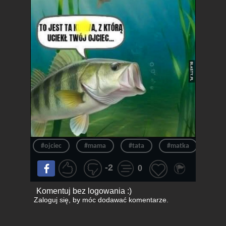
#ojciec
#mama
#tata
#matka
#sta
-2
0
Komentuj bez logowania :)
Zaloguj się
, by móc dodawać komentarze.