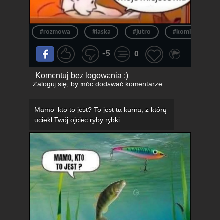
#rozmowa
#laska
#jutro
#komiks
-5
0
Komentuj bez logowania :)
Zaloguj się
, by móc dodawać komentarze.
Mamo, kto to jest? To jest ta kurna, z którą
uciekł Twój ojciec ryby rybki