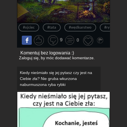
#ojciec
#tata
#wędkarstwo
#ryby
9
0
Komentuj bez logowania :)
Zaloguj się
, by móc dodawać komentarze.
Kiedy nieśmiało się jej pytasz czy jest na
Ciebie zła? Nie gruba wkurzona
naburmuszona ryba rybki