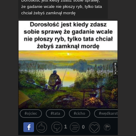
Dorosłość jest kiedy zdasz sobie sprawę,
że gadanie wcale nie płoszy ryb, tylko tata
chciał żebyś zamknął mordę
#ojciec
#tata
#cicho
#wędkarstwo
1
0